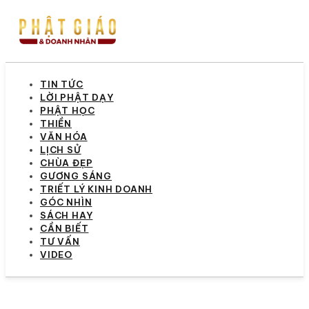
TIN TỨC
LỜI PHẬT DẠY
PHẬT HỌC
THIỀN
VĂN HÓA
LỊCH SỬ
CHÙA ĐẸP
GƯƠNG SÁNG
TRIẾT LÝ KINH DOANH
GÓC NHÌN
SÁCH HAY
CẦN BIẾT
TƯ VẤN
VIDEO