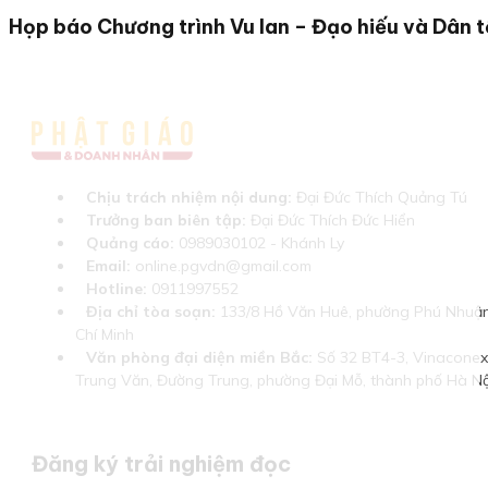
Họp báo Chương trình Vu lan – Đạo hiếu và Dân 
Chịu trách nhiệm nội dung:
Đại Đức Thích Quảng Tú
Trưởng ban biên tập:
Đại Đức Thích Đức Hiển
Quảng cáo:
0989030102 - Khánh Ly
Email:
online.pgvdn@gmail.com
Hotline:
0911997552
Địa chỉ tòa soạn:
133/8 Hồ Văn Huê, phường Phú Nhuận
Chí Minh
Văn phòng đại diện miền Bắc:
Số 32 BT4-3, Vinaconex 
Trung Văn, Đường Trung, phường Đại Mỗ, thành phố Hà Nộ
Đăng ký trải nghiệm đọc