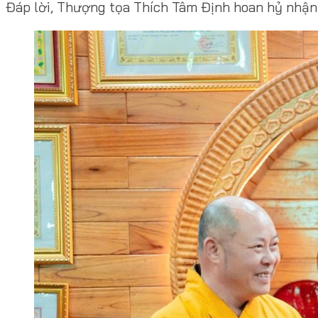
Đáp lời, Thượng tọa Thích Tâm Định hoan hỷ nhận l