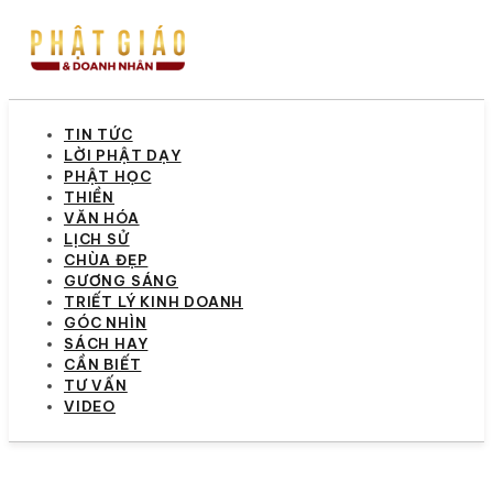
TIN TỨC
LỜI PHẬT DẠY
PHẬT HỌC
THIỀN
VĂN HÓA
LỊCH SỬ
CHÙA ĐẸP
GƯƠNG SÁNG
TRIẾT LÝ KINH DOANH
GÓC NHÌN
SÁCH HAY
CẦN BIẾT
TƯ VẤN
VIDEO