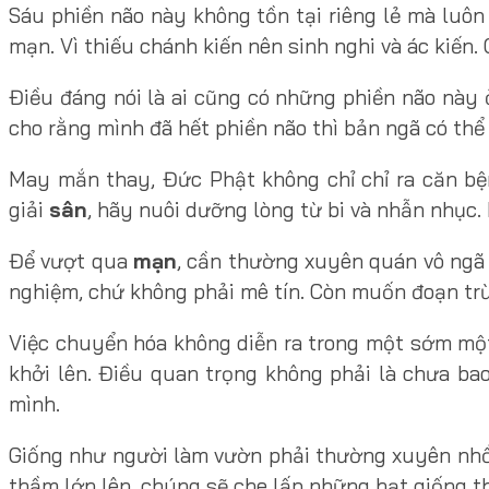
Sáu phiền não này không tồn tại riêng lẻ mà luôn
mạn. Vì thiếu chánh kiến nên sinh nghi và ác kiến
Điều đáng nói là ai cũng có những phiền não này
cho rằng mình đã hết phiền não thì bản ngã có thể 
May mắn thay, Đức Phật không chỉ chỉ ra căn 
giải
sân
, hãy nuôi dưỡng lòng từ bi và nhẫn nhục
Để vượt qua
mạn
, cần thường xuyên quán vô ngã 
nghiệm, chứ không phải mê tín. Còn muốn đoạn tr
Việc chuyển hóa không diễn ra trong một sớm một 
khởi lên. Điều quan trọng không phải là chưa ba
mình.
Giống như người làm vườn phải thường xuyên nhổ c
thầm lớn lên, chúng sẽ che lấp những hạt giống th