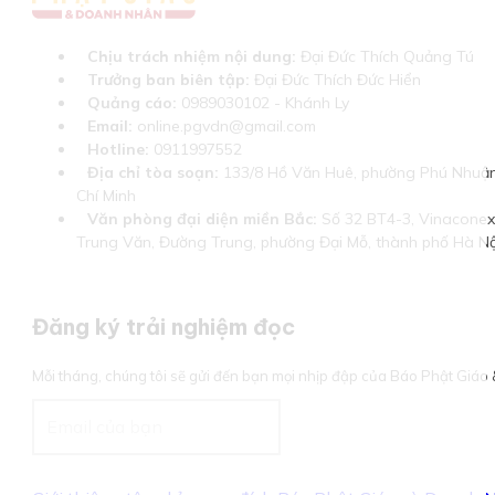
Chịu trách nhiệm nội dung:
Đại Đức Thích Quảng Tú
Trưởng ban biên tập:
Đại Đức Thích Đức Hiển
Quảng cáo:
0989030102 - Khánh Ly
Email:
online.pgvdn@gmail.com
Hotline:
0911997552
Địa chỉ tòa soạn:
133/8 Hồ Văn Huê, phường Phú Nhuận
Chí Minh
Văn phòng đại diện miền Bắc:
Số 32 BT4-3, Vinaconex 
Trung Văn, Đường Trung, phường Đại Mỗ, thành phố Hà Nộ
Đăng ký trải nghiệm đọc
Mỗi tháng, chúng tôi sẽ gửi đến bạn mọi nhịp đập của Báo Phật Giá