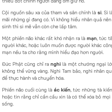
thiêu đốt chính người đang ôm giữ nó.
Cội nguồn sâu xa của tham và sân chính là
si
. Si
mãi những gì đang có. Vì không hiểu nhân quả nên n
sinh thì si mê vẫn còn che lấp tâm.
Một phiền não khác rất khó nhận ra là
mạn
, tức 
người khác, hoặc luôn muốn được người khác công n
mạn nếu ta cho rằng mình hiểu đạo hơn người.
Đức Phật cũng chỉ ra
nghi
là một chướng ngại lớn
không thể vững vàng. Nghi Tam bảo, nghi nhân quả
để thực hành và chuyển hóa.
Phiền não cuối cùng là
ác kiến
, tức những tà kiế
hoặc tin rằng chỉ cần cầu xin là có thể xóa bỏ m
sống.