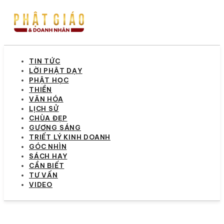
TIN TỨC
LỜI PHẬT DẠY
PHẬT HỌC
THIỀN
VĂN HÓA
LỊCH SỬ
CHÙA ĐẸP
GƯƠNG SÁNG
TRIẾT LÝ KINH DOANH
GÓC NHÌN
SÁCH HAY
CẦN BIẾT
TƯ VẤN
VIDEO