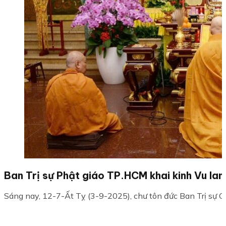
Ban Trị sự Phật giáo TP.HCM khai kinh Vu lan
Sáng nay, 12-7-Ất Tỵ (3-9-2025), chư tôn đức Ban Trị sự