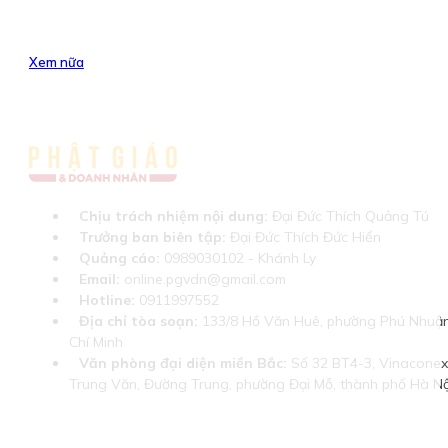
Xem nữa
Chịu trách nhiệm nội dung:
Đại Đức Thích Quảng Tú
Trưởng ban biên tập:
Đại Đức Thích Đức Hiển
Quảng cáo:
0989030102 - Khánh Ly
Email:
online.pgvdn@gmail.com
Hotline:
0911997552
Địa chỉ tòa soạn:
133/8 Hồ Văn Huê, phường Phú Nhuận
Chí Minh
Văn phòng đại diện miền Bắc:
Số 32 BT4-3, Vinaconex 
Trung Văn, Đường Trung, phường Đại Mỗ, thành phố Hà Nộ