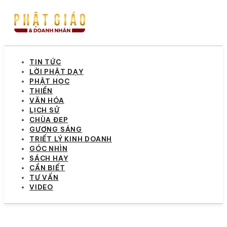
TIN TỨC
LỜI PHẬT DẠY
PHẬT HỌC
THIỀN
VĂN HÓA
LỊCH SỬ
CHÙA ĐẸP
GƯƠNG SÁNG
TRIẾT LÝ KINH DOANH
GÓC NHÌN
SÁCH HAY
CẦN BIẾT
TƯ VẤN
VIDEO