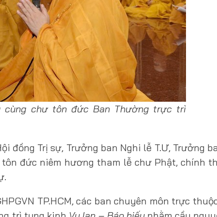
 cùng chư tôn đức Ban Thường trực trì
i đồng Trị sự, Trưởng ban Nghi lễ T.Ư, Trưởng ba
 tôn đức niêm hương tham lễ chư Phật, chính t
ự.
GHPGVN TP.HCM, các ban chuyên môn trực thuộc
ng trì tụng kinh
Vu lan – Báo hiếu
nhằm cầu nguy