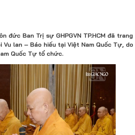
 tôn đức Ban Trị sự GHPGVN TP.HCM đã trang
i Vu lan – Báo hiếu tại Việt Nam Quốc Tự, do
Nam Quốc Tự tổ chức.