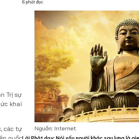
6 phút đọc
n Trị sự
hức khai
, các tự
Nguồn: Internet
ện quốc
Lời Phật dạy: Nói xấu người khác sau lưng là gi