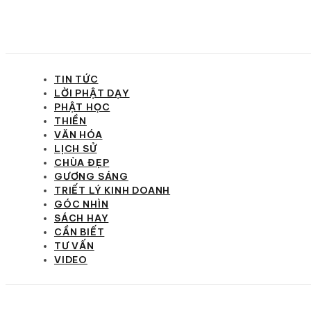
TIN TỨC
LỜI PHẬT DẠY
PHẬT HỌC
THIỀN
VĂN HÓA
LỊCH SỬ
CHÙA ĐẸP
GƯƠNG SÁNG
TRIẾT LÝ KINH DOANH
GÓC NHÌN
SÁCH HAY
CẦN BIẾT
TƯ VẤN
VIDEO