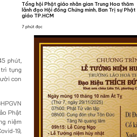
Tổng hội Phật giáo nhân gian Trung Hoa thăm
lãnh đạo Hội đồng Chứng minh, Ban Trị sự Phật
giáo TP.HCM
7 phút đọc
45 phút,
trì tụng
gười con
ự GHPGVN
ảo Phật
ng niệm
ovid-19,