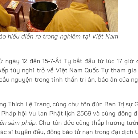
Báo hiếu diễn ra trang nghiêm tại Việt Nam
ừ ngày 12 đến 15-7-Ất Tỵ bắt đầu từ lúc 17 giờ 
ếp tùy nghi trở về Việt Nam Quốc Tự tham gia 
cầu nguyện trong tinh thần tri ân, báo ân của n
ượng Thích Lệ Trang, cùng chư tôn đức Ban Trị s
Pháp hội Vu lan Phật lịch 2569 và cùng đông đ
ên sám pháp.
Chư tôn đức cũng thắp hương tưở
bác sĩ tuyến đầu, đồng bào tử nạn trong đại dịch C