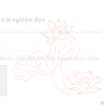
trải nghiệm đọc
g tôi sẽ gửi đến bạn mọi nhịp đập của Báo Phật Giáo & Doanh Nhân
- tôn chỉ - mục đích Báo Phật Giáo và Doanh Nhân