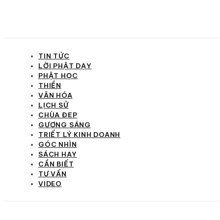
TIN TỨC
LỜI PHẬT DẠY
PHẬT HỌC
THIỀN
VĂN HÓA
LỊCH SỬ
CHÙA ĐẸP
GƯƠNG SÁNG
TRIẾT LÝ KINH DOANH
GÓC NHÌN
SÁCH HAY
CẦN BIẾT
TƯ VẤN
VIDEO