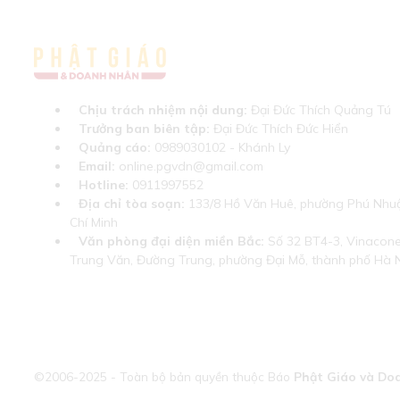
Chịu trách nhiệm nội dung:
Đại Đức Thích Quảng Tú
Trưởng ban biên tập:
Đại Đức Thích Đức Hiển
Quảng cáo:
0989030102 - Khánh Ly
Email:
online.pgvdn@gmail.com
Hotline:
0911997552
Địa chỉ tòa soạn:
133/8 Hồ Văn Huê, phường Phú Nhuậ
Chí Minh
Văn phòng đại diện miền Bắc:
Số 32 BT4-3, Vinaconex
Trung Văn, Đường Trung, phường Đại Mỗ, thành phố Hà 
©2006-2025 - Toàn bộ bản quyền thuộc Báo
Phật Giáo và Do