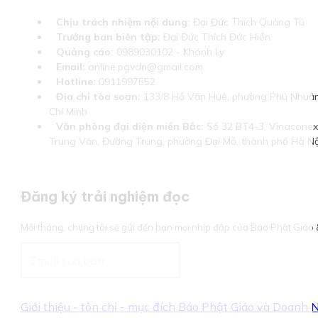
Chịu trách nhiệm nội dung:
Đại Đức Thích Quảng Tú
Trưởng ban biên tập:
Đại Đức Thích Đức Hiển
Quảng cáo:
0989030102 - Khánh Ly
Email:
online.pgvdn@gmail.com
Hotline:
0911997552
Địa chỉ tòa soạn:
133/8 Hồ Văn Huê, phường Phú Nhuận
Chí Minh
Văn phòng đại diện miền Bắc:
Số 32 BT4-3, Vinaconex 
Trung Văn, Đường Trung, phường Đại Mỗ, thành phố Hà Nộ
Đăng ký trải nghiệm đọc
Mỗi tháng, chúng tôi sẽ gửi đến bạn mọi nhịp đập của Báo Phật Giá
Giới thiệu - tôn chỉ - mục đích Báo Phật Giáo và Doanh