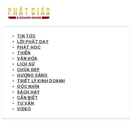
TIN TỨC
LỜI PHẬT DẠY
PHẬT HỌC
THIỀN
VĂN HÓA
LỊCH SỬ
CHÙA ĐẸP
GƯƠNG SÁNG
TRIẾT LÝ KINH DOANH
GÓC NHÌN
SÁCH HAY
CẦN BIẾT
TƯ VẤN
VIDEO