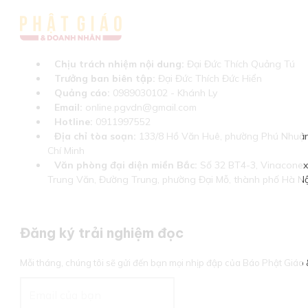
Chịu trách nhiệm nội dung:
Đại Đức Thích Quảng Tú
Trưởng ban biên tập:
Đại Đức Thích Đức Hiển
Quảng cáo:
0989030102 - Khánh Ly
Email:
online.pgvdn@gmail.com
Hotline:
0911997552
Địa chỉ tòa soạn:
133/8 Hồ Văn Huê, phường Phú Nhuận
Chí Minh
Văn phòng đại diện miền Bắc:
Số 32 BT4-3, Vinaconex 
Trung Văn, Đường Trung, phường Đại Mỗ, thành phố Hà Nộ
Đăng ký trải nghiệm đọc
Mỗi tháng, chúng tôi sẽ gửi đến bạn mọi nhịp đập của Báo Phật Giá