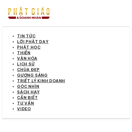
TIN TỨC
LỜI PHẬT DẠY
PHẬT HỌC
THIỀN
VĂN HÓA
LỊCH SỬ
CHÙA ĐẸP
GƯƠNG SÁNG
TRIẾT LÝ KINH DOANH
GÓC NHÌN
SÁCH HAY
CẦN BIẾT
TƯ VẤN
VIDEO