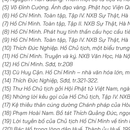
(5) Võ Đình Cường. Ánh đạo vàng. Phật học Viện Quố
(6) Hồ Chí Minh. Toàn tập, Tập IV. NXB Sự Thật, Hà Nộ
(7) Hồ Chí Minh. Toàn tập, Tập II. NXB Sự Thật, Hà Nộ
(8) Hồ Chí Minh. Phát huy tinh thần cầu học cầu ti
(9) Hồ Chí Minh. Toàn tập, Tập IV. NXB Sự Thật, Hà N
(10) Thích Đức Nghiệp. Hồ Chủ tịch, một biểu trưn
(11) Hồ Chí Minh. Truyện và ký. NXB Văn Học, Hà Nội,
(12) Hồ Chí Minh. Sđd, tr.208
(13) Cù Huy Cận. Hồ Chí Minh – nhà văn hóa lớn, 
(14) Thích Đức Nghiệp, Sđd, tr.321-322.
(15) Thư Hồ Chủ tịch gởi Hội Phật tử Việt Nam, ng
(16) Những lời kêu gọi của Hồ Chủ tịch, Tập IV. NXB
(17) Kệ thiêu thân cúng dường Chánh pháp của Hòa
(18) Phạm Hoài Nam. Bồ tát Thích Quảng Đức, ngọ
(19) Lời tuyên bố của Chủ tịch Hồ Chí Minh về tìn
(20) Bác Hồ trong lòng dân Huế. Thành ủy Huế, 1990