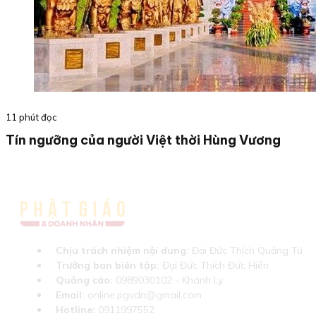
11 phút đọc
Tín ngưỡng của người Việt thời Hùng Vương
Chịu trách nhiệm nội dung:
Đại Đức Thích Quảng Tú
Trưởng ban biên tập:
Đại Đức Thích Đức Hiển
Quảng cáo:
0989030102 - Khánh Ly
Email:
online.pgvdn@gmail.com
Hotline:
0911997552