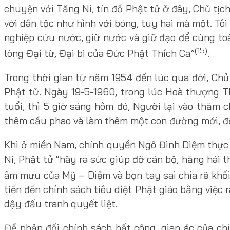
chuyện với Tăng Ni, tín đồ Phật tử ở đây, Chủ tịc
với dân tộc như hình với bóng, tuy hai mà một. Tôi
nghiệp cứu nước, giữ nước và giữ đạo để cùng toà
(15)
lòng Đại từ, Đại bi của Đức Phật Thích Ca”
.
Trong thời gian từ năm 1954 đến lúc qua đời, Chủ
Phật tử. Ngày 19-5-1960, trong lúc Hoà thượng T
tuổi, thì 5 giờ sáng hôm đó, Người lại vào thăm
thêm cầu phao và làm thêm một con đường mới, để 
Khi ở miền Nam, chính quyền Ngô Đình Diệm thực h
Ni, Phật tử “hãy ra sức giúp đỡ cán bộ, hăng hái
âm mưu của Mỹ – Diệm và bọn tay sai chia rẽ khối
tiến đến chính sách tiêu diệt Phật giáo bằng việc
dậy đấu tranh quyết liệt.
Để phản đối chính sách bất công, gian ác của c