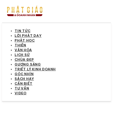
TIN TỨC
LỜI PHẬT DẠY
PHẬT HỌC
THIỀN
VĂN HÓA
LỊCH SỬ
CHÙA ĐẸP
GƯƠNG SÁNG
TRIẾT LÝ KINH DOANH
GÓC NHÌN
SÁCH HAY
CẦN BIẾT
TƯ VẤN
VIDEO