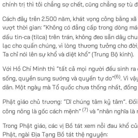
chính trị thì tôi chẳng sợ chết, cũng chẳng sợ tù đ
Cách đây trên 2.500 năm, khát vọng công bằng xã h
vượt thời gian: “Không có đẳng cấp trong dòng m
dấu tin-ca (tilca) trên trán, không đeo sẵn dây ch
lạc cho quần chúng, vì lòng thương tưởng cho đời,
Ta chỉ nói lên sự khổ và diệt khổ” (Trung Bộ kinh).
Với Hồ Chí Minh thì “tất cả mọi người đều sinh ra
(6)
sống, quyền sung sướng và quyền tự do”
. Vì v
dân. Một ngày mà Tổ quốc chưa thống nhất, đồng 
Phật giáo chủ trương: “Dĩ chúng tâm kỷ tâm”. Đối 
(7)
công nông là gốc cách mệnh”
và “nhân nghĩa là 
Trong Phật giáo, các vị Bồ tát xem nỗi đau khổ c
Phật, ngài Địa Tạng Bồ tát thệ nguyện: