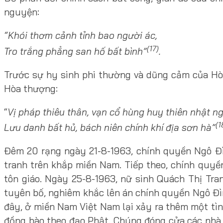
nguyện:
“Khói thơm cảnh tỉnh bao người ác,
(17)
Tro trắng phẳng san hố bất bình”
.
Trước sự hy sinh phi thường và dũng cảm của Hò
Hòa thượng:
“
Vị pháp thiêu thân, vạn cổ hùng huy thiên nhật ng
(1
Lưu danh bất hủ, bách niên chính khí địa sơn hà”
Đêm 20 rạng ngày 21-8-1963, chính quyền Ngô Đì
tranh trên khắp miền Nam. Tiếp theo, chính quyề
tôn giáo. Ngày 25-8-1963, nữ sinh Quách Thị Tra
tuyên bố, nghiêm khắc lên án chính quyền Ngô Đìn
đây, ở miền Nam Việt Nam lại xảy ra thêm một tì
đồng bào theo đạo Phật. Chúng đóng cửa các nhà t