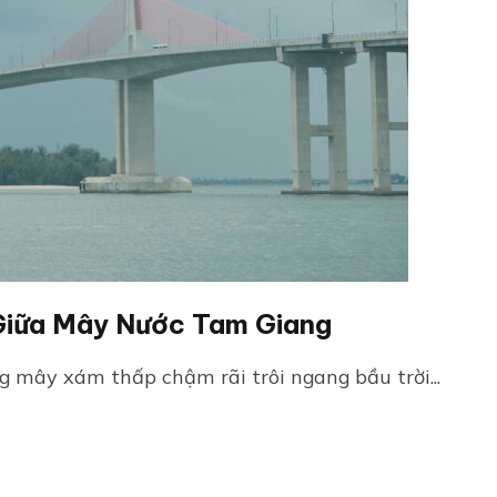
An – Bóng Rồng Giữa Mây Nước Tam Giang
 mây xám thấp chậm rãi trôi ngang bầu trời...