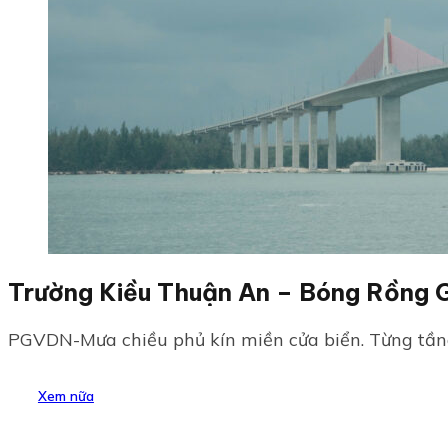
Trường Kiều Thuận 
PGVDN-Mưa chiều phủ kín miền cửa biển. Từng tầng
Xem nữa