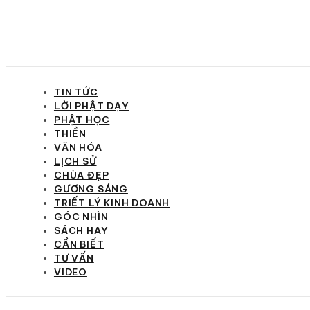
TIN TỨC
LỜI PHẬT DẠY
PHẬT HỌC
THIỀN
VĂN HÓA
LỊCH SỬ
CHÙA ĐẸP
GƯƠNG SÁNG
TRIẾT LÝ KINH DOANH
GÓC NHÌN
SÁCH HAY
CẦN BIẾT
TƯ VẤN
VIDEO