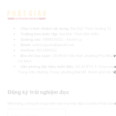
Chịu trách nhiệm nội dung:
Đại Đức Thích Quảng Tú
Trưởng ban biên tập:
Đại Đức Thích Đức Hiển
Quảng cáo:
0989030102 - Khánh Ly
Email:
online.pgvdn@gmail.com
Hotline:
0911997552
Địa chỉ tòa soạn:
133/8 Hồ Văn Huê, phường Phú Nhuận
Chí Minh
Văn phòng đại diện miền Bắc:
Số 32 BT4-3, Vinaconex 
Trung Văn, Đường Trung, phường Đại Mỗ, thành phố Hà Nộ
Đăng ký trải nghiệm đọc
Mỗi tháng, chúng tôi sẽ gửi đến bạn mọi nhịp đập của Báo Phật Giá