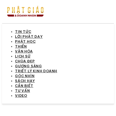
TIN TỨC
LỜI PHẬT DẠY
PHẬT HỌC
THIỀN
VĂN HÓA
LỊCH SỬ
CHÙA ĐẸP
GƯƠNG SÁNG
TRIẾT LÝ KINH DOANH
GÓC NHÌN
SÁCH HAY
CẦN BIẾT
TƯ VẤN
VIDEO