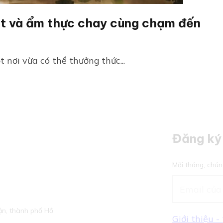
ật và ẩm thực chay cùng chạm đến
 nơi vừa có thể thưởng thức...
Đăng ký 
Mỗi tháng, chún
n, thành phố Hồ
Giới thiệu 