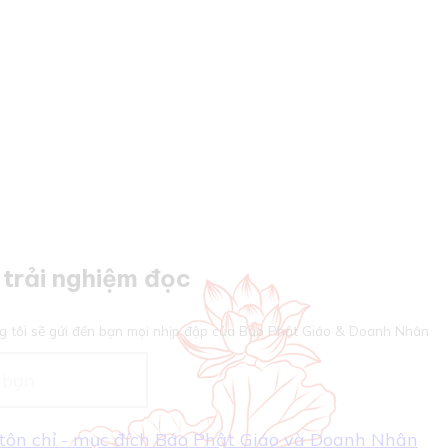
trải nghiệm đọc
g tôi sẽ gửi đến bạn mọi nhịp đập của Báo Phật Giáo & Doanh Nhân
- tôn chỉ - mục đích Báo Phật Giáo và Doanh Nhân