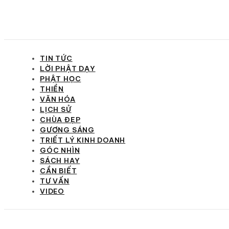
TIN TỨC
LỜI PHẬT DẠY
PHẬT HỌC
THIỀN
VĂN HÓA
LỊCH SỬ
CHÙA ĐẸP
GƯƠNG SÁNG
TRIẾT LÝ KINH DOANH
GÓC NHÌN
SÁCH HAY
CẦN BIẾT
TƯ VẤN
VIDEO