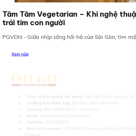
Tâm Tâm Vegetarian – Khi nghệ thu
trái tim con người
PGVDN - Giữa nhịp sống hối hả của Sài Gòn, tìm một
Xem nữa
Chịu trách nhiệm nội dung:
Đại Đức Thích Quảng Tú
Trưởng ban biên tập:
Đại Đức Thích Đức Hiển
Quảng cáo:
0989030102 - Khánh Ly
Email:
online.pgvdn@gmail.com
Hotline:
0911997552
Địa chỉ tòa soạn:
133/8 Hồ Văn Huê, phường Phú Nhuậ
Chí Minh