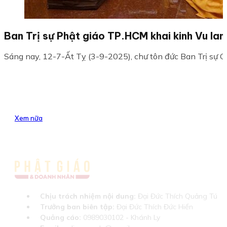
Ban Trị sự Phật giáo TP.HCM khai kinh Vu lan
Sáng nay, 12-7-Ất Tỵ (3-9-2025), chư tôn đức Ban Trị sự
Xem nữa
Chịu trách nhiệm nội dung:
Đại Đức Thích Quảng Tú
Trưởng ban biên tập:
Đại Đức Thích Đức Hiển
Quảng cáo:
0989030102 - Khánh Ly