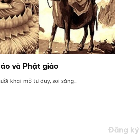
iáo và Phật giáo
ời khai mở tư duy, soi sáng...
Đăng ký 