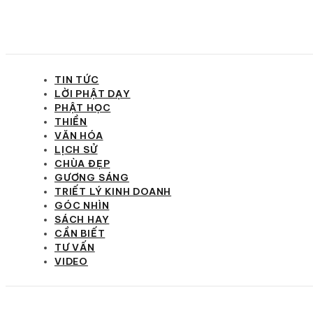
TIN TỨC
LỜI PHẬT DẠY
PHẬT HỌC
THIỀN
VĂN HÓA
LỊCH SỬ
CHÙA ĐẸP
GƯƠNG SÁNG
TRIẾT LÝ KINH DOANH
GÓC NHÌN
SÁCH HAY
CẦN BIẾT
TƯ VẤN
VIDEO