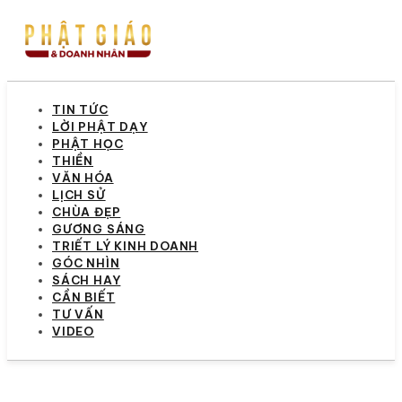
TIN TỨC
LỜI PHẬT DẠY
PHẬT HỌC
THIỀN
VĂN HÓA
LỊCH SỬ
CHÙA ĐẸP
GƯƠNG SÁNG
TRIẾT LÝ KINH DOANH
GÓC NHÌN
SÁCH HAY
CẦN BIẾT
TƯ VẤN
VIDEO