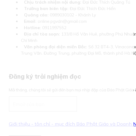
Chịu trách nhiệm nội dung:
Đại Đức Thích Quảng Tú
Trưởng ban biên tập:
Đại Đức Thích Đức Hiển
Quảng cáo:
0989030102 - Khánh Ly
Email:
online.pgvdn@gmail.com
Hotline:
0911997552
Địa chỉ tòa soạn:
133/8 Hồ Văn Huê, phường Phú Nhuận
Chí Minh
Văn phòng đại diện miền Bắc:
Số 32 BT4-3, Vinaconex 
Trung Văn, Đường Trung, phường Đại Mỗ, thành phố Hà Nộ
Đăng ký trải nghiệm đọc
Mỗi tháng, chúng tôi sẽ gửi đến bạn mọi nhịp đập của Báo Phật Giá
Giới thiệu - tôn chỉ - mục đích Báo Phật Giáo và Doanh