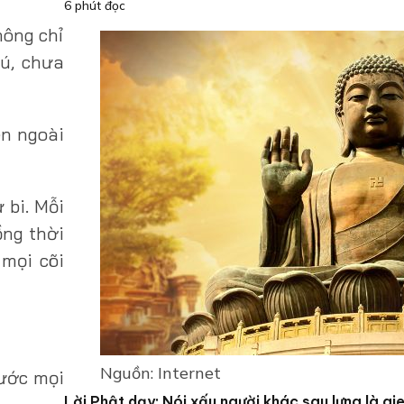
6 phút đọc
hông chỉ
rú, chưa
ên ngoài
 bi. Mỗi
ồng thời
 mọi cõi
Nguồn: Internet
rước mọi
Lời Phật dạy: Nói xấu người khác sau lưng là gi