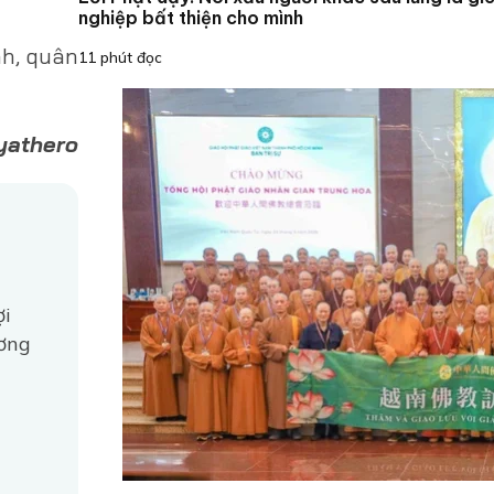
nghiệp bất thiện cho mình
nh, quân
11 phút đọc
yathero
ợi
ương