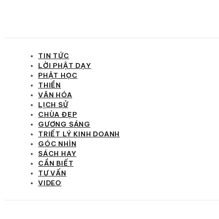
TIN TỨC
LỜI PHẬT DẠY
PHẬT HỌC
THIỀN
VĂN HÓA
LỊCH SỬ
CHÙA ĐẸP
GƯƠNG SÁNG
TRIẾT LÝ KINH DOANH
GÓC NHÌN
SÁCH HAY
CẦN BIẾT
TƯ VẤN
VIDEO