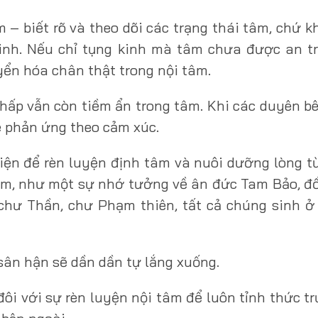
 – biết rõ và theo dõi các trạng thái tâm, chứ k
inh. Nếu chỉ tụng kinh mà tâm chưa được an t
yển hóa chân thật trong nội tâm.
hấp vẫn còn tiềm ẩn trong tâm. Khi các duyên b
ẽ phản ứng theo cảm xúc.
ện để rèn luyện định tâm và nuôi dưỡng lòng từ
tâm, như một sự nhớ tưởng về ân đức Tam Bảo, đ
chư Thần, chư Phạm thiên, tất cả chúng sinh ở
ì sân hận sẽ dần dần tự lắng xuống.
đôi với sự rèn luyện nội tâm để luôn tỉnh thức t