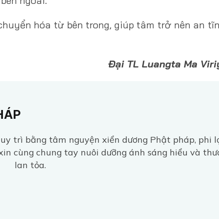
 bên ngoài.
huyển hóa từ bên trong, giúp tâm trở nên an tĩ
Đại TL Luangta Ma Viri
HÁP
y trì bằng tâm nguyện xiển dương Phật pháp, phi l
xin cùng chung tay nuôi dưỡng ánh sáng hiểu và th
lan tỏa.