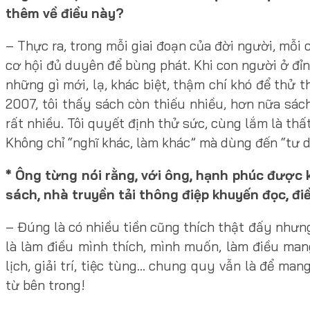
thêm về điều này?
– Thực ra, trong mỗi giai đoạn của đời người, mỗ
cơ hội đủ duyên để bùng phát. Khi con người ở đỉnh
những gì mới, lạ, khác biệt, thậm chí khó để thử 
2007, tôi thấy sách còn thiếu nhiều, hơn nữa sác
rất nhiều. Tôi quyết định thử sức, cùng lắm là thất
Không chỉ “nghĩ khác, làm khác” mà dùng đến “tư
* Ông từng nói rằng, với ông, hạnh phúc được k
sách, nhà truyền tải thông điệp khuyến đọc, 
– Đúng là có nhiều tiền cũng thích thật đấy nhưn
là làm điều mình thích, mình muốn, làm điều man
lịch, giải trí, tiệc tùng… chung quy vẫn là để ma
từ bên trong!