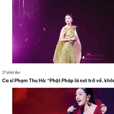
27 phút đọc
Ca sĩ Phạm Thu Hà: “Phật Pháp là nơi trở về, khô