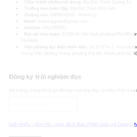
Chịu trách nhiệm nội dung:
Đại Đức Thích Quảng Tú
Trưởng ban biên tập:
Đại Đức Thích Đức Hiển
Quảng cáo:
0989030102 - Khánh Ly
Email:
online.pgvdn@gmail.com
Hotline:
0911997552
Địa chỉ tòa soạn:
133/8 Hồ Văn Huê, phường Phú Nhuận
Chí Minh
Văn phòng đại diện miền Bắc:
Số 32 BT4-3, Vinaconex 
Trung Văn, Đường Trung, phường Đại Mỗ, thành phố Hà Nộ
Đăng ký trải nghiệm đọc
Mỗi tháng, chúng tôi sẽ gửi đến bạn mọi nhịp đập của Báo Phật Giá
Giới thiệu - tôn chỉ - mục đích Báo Phật Giáo và Doanh