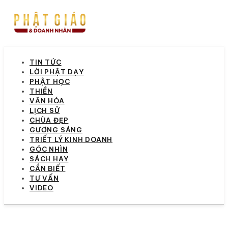
TIN TỨC
LỜI PHẬT DẠY
PHẬT HỌC
THIỀN
VĂN HÓA
LỊCH SỬ
CHÙA ĐẸP
GƯƠNG SÁNG
TRIẾT LÝ KINH DOANH
GÓC NHÌN
SÁCH HAY
CẦN BIẾT
TƯ VẤN
VIDEO