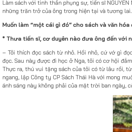
Làm sách với tinh thần phụng sự, tiến sĩ NGUYỄ
những trăn trở của ông trong hiện tại và tương lai.
Muốn làm “một cái gì đó” cho sách và văn hóa
* Thưa tiến sĩ, cơ duyên nào đưa ông đến với 
– Tôi thích đọc sách từ nhỏ. Hồi nhỏ, cứ vớ gì 
đọc. Sau này được đi học ở Nga, tôi có cơ hội đắm
Thực ra, thú vui tặng sách của tôi có từ lâu rồi,
ngang, lập Công ty CP Sách Thái Hà với mong muố
ánh sáng này không phải của mặt trời ban ngày, củ