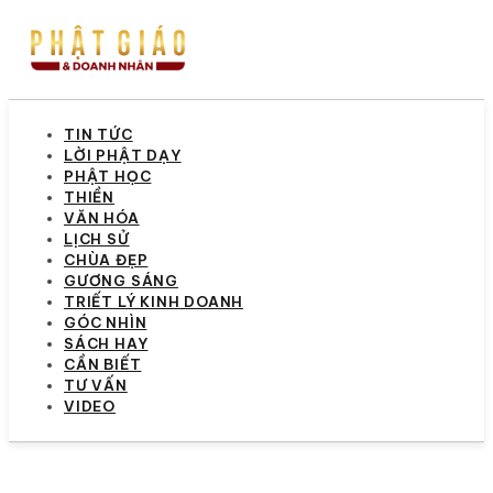
TIN TỨC
LỜI PHẬT DẠY
PHẬT HỌC
THIỀN
VĂN HÓA
LỊCH SỬ
CHÙA ĐẸP
GƯƠNG SÁNG
TRIẾT LÝ KINH DOANH
GÓC NHÌN
SÁCH HAY
CẦN BIẾT
TƯ VẤN
VIDEO