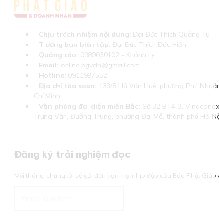
Chịu trách nhiệm nội dung:
Đại Đức Thích Quảng Tú
Trưởng ban biên tập:
Đại Đức Thích Đức Hiển
Quảng cáo:
0989030102 - Khánh Ly
Email:
online.pgvdn@gmail.com
Hotline:
0911997552
Địa chỉ tòa soạn:
133/8 Hồ Văn Huê, phường Phú Nhuận
Chí Minh
Văn phòng đại diện miền Bắc:
Số 32 BT4-3, Vinaconex 
Trung Văn, Đường Trung, phường Đại Mỗ, thành phố Hà Nộ
Đăng ký trải nghiệm đọc
Mỗi tháng, chúng tôi sẽ gửi đến bạn mọi nhịp đập của Báo Phật Giá