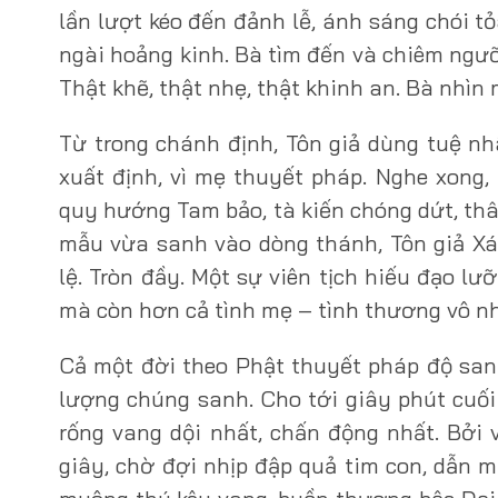
lần lượt kéo đến đảnh lễ, ánh sáng chói t
ngài hoảng kinh. Bà tìm đến và chiêm ngưỡ
Thật khẽ, thật nhẹ, thật khinh an. Bà nhìn
Từ trong chánh định, Tôn giả dùng tuệ n
xuất định, vì mẹ thuyết pháp. Nghe xong,
quy hướng Tam bảo, tà kiến chóng dứt, thâ
mẫu vừa sanh vào dòng thánh, Tôn giả Xá-
lệ. Tròn đầy. Một sự viên tịch hiếu đạo lưỡ
mà còn hơn cả tình mẹ – tình thương vô nh
Cả một đời theo Phật thuyết pháp độ sanh
lượng chúng sanh. Cho tới giây phút cuối 
rống vang dội nhất, chấn động nhất. Bởi 
giây, chờ đợi nhịp đập quả tim con, dẫn