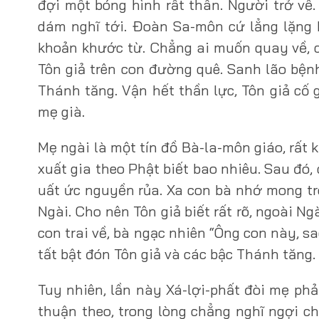
đợi một bóng hình rất thân. Người trở về.
dám nghĩ tới. Đoàn Sa-môn cứ lẳng lặng 
khoản khước từ. Chẳng ai muốn quay về, 
Tôn giả trên con đường quê. Sanh lão bệnh
Thánh tăng. Vận hết thần lực, Tôn giả cố g
mẹ già.
Mẹ ngài là một tín đồ Bà-la-môn giáo, rất
xuất gia theo Phật biết bao nhiêu. Sau đó,
uất ức nguyền rủa. Xa con bà nhớ mong tr
Ngài. Cho nên Tôn giả biết rất rõ, ngoài Ng
con trai về, bà ngạc nhiên “Ông con này, s
tất bật đón Tôn giả và các bậc Thánh tăng.
Tuy nhiên, lần này Xá-lợi-phất đòi mẹ phả
thuận theo, trong lòng chẳng nghĩ ngợi ch