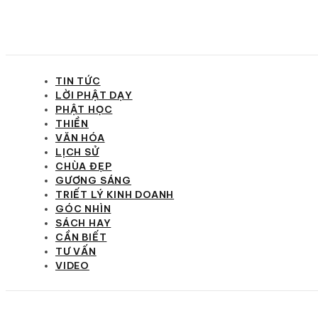
TIN TỨC
LỜI PHẬT DẠY
PHẬT HỌC
THIỀN
VĂN HÓA
LỊCH SỬ
CHÙA ĐẸP
GƯƠNG SÁNG
TRIẾT LÝ KINH DOANH
GÓC NHÌN
SÁCH HAY
CẦN BIẾT
TƯ VẤN
VIDEO