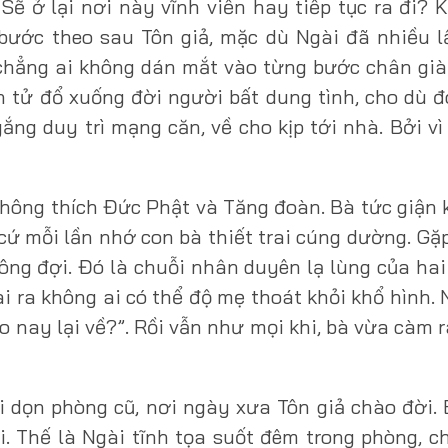
 Sẽ ở lại nơi này vĩnh viễn hay tiếp tục ra đi? 
bước theo sau Tôn giả, mặc dù Ngài đã nhiều 
chẳng ai không dán mắt vào từng bước chân già
 tử đổ xuống đời người bất dung tình, cho dù đ
ắng duy trì mạng căn, về cho kịp tới nhà. Bởi vì
 không thích Đức Phật và Tăng đoàn. Bà tức giận 
 cứ mỗi lần nhớ con bà thiết trai cúng dường. Gặ
ông đợi. Đó là chuỗi nhân duyên lạ lùng của ha
ài ra không ai có thể độ mẹ thoát khỏi khổ hình. 
ao nay lại về?”. Rồi vẫn như mọi khi, bà vừa càm 
i dọn phòng cũ, nơi ngày xưa Tôn giả chào đời.
i. Thế là Ngài tĩnh tọa suốt đêm trong phòng, c