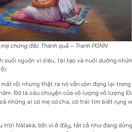
ho mẹ chứng đắc Thánh quả – Tranh PGNN
nh suối nguồn vi diệu, tái tạo và nuôi dưỡng nh
ỗi.
ất rồi nhưng thật ra nó vẫn còn đọng lại trong 
năm. Đó là câu chuyện của vô lượng vô lượng Đ
 cả những ai có mẹ có cha, có trái tim biết rụng 
trời Nàlakà, bởi vì ở đây, tất cả như đang dừng