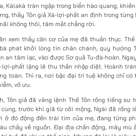
ỏa, Kàlakà tràn ngập trong biển hào quang, khiế
ng, thấy Tôn giả Xá-lợi-phất an định trong từng 
 mãi không thôi, tâm mắt chẳng rời.
hãn xem thấy căn cơ của mẹ đã thuần thục. Thế
 bà phát khởi lòng tin chân chánh, quy hướng 
n an tâm lạc, vào được Sơ quả Tu-đà-hoàn. Ngay
lợi-phất lặng lẽ thu thần nhập diệt. Hoành trá
ng toàn. Thì ra, nơi bậc đại trí tuệ không chỉ có 
iễm, vô ưu.
, Tôn giả đã vâng lệnh Thế Tôn rống tiếng sư t
cùng, trước khi giã từ cõi mộng, Ngài đã rống l
vì ở đó động đến trái tim của mẹ, đang từng p
 máu chảy về nguồn. Đại địa chấn động, mây mù