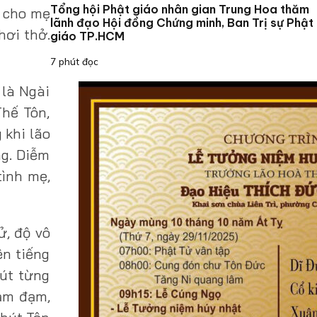
Tổng hội Phật giáo nhân gian Trung Hoa thăm
n cho mẹ
lãnh đạo Hội đồng Chứng minh, Ban Trị sự Phật
hơi thở.
giáo TP.HCM
7 phút đọc
 là Ngài
Thế Tôn,
 khi lão
ng. Diễm
tình mẹ,
ử, độ vô
ên tiếng
hút từng
 ảm đạm,