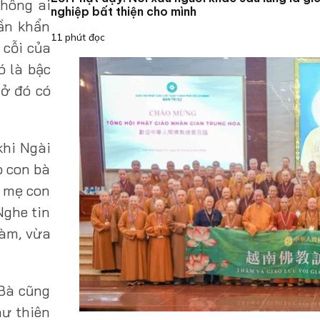
Không ai
nghiệp bất thiện cho mình
lần khẩn
11 phút đọc
 cỗi của
ó là bậc
 ở đó có
khi Ngài
p con bà
i mẹ con
Nghe tin
ràm, vừa
 Bà cũng
hư thiên