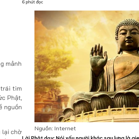
6 phút đọc
ững mảnh
trái tim
ức Phật,
về nguồn
Nguồn: Internet
 lại chờ
Lời Phật dạy: Nói xấu người khác sau lưng là gi