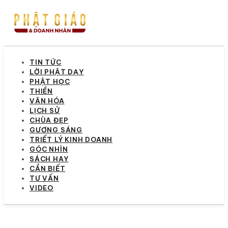
TIN TỨC
LỜI PHẬT DẠY
PHẬT HỌC
THIỀN
VĂN HÓA
LỊCH SỬ
CHÙA ĐẸP
GƯƠNG SÁNG
TRIẾT LÝ KINH DOANH
GÓC NHÌN
SÁCH HAY
CẦN BIẾT
TƯ VẤN
VIDEO