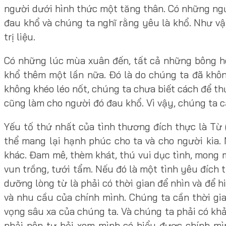
người dưới hình thức một tăng thân. Có những ngư
đau khổ và chúng ta nghĩ rằng yêu là khổ. Như vậy
trị liệu.
Có những lúc mùa xuân đến, tất cả những bông hoa
khổ thêm một lần nữa. Đó là do chúng ta đã khô
không khéo léo nốt, chúng ta chưa biết cách để thư
cũng làm cho người đó đau khổ. Vì vậy, chúng ta 
Yếu tố thứ nhất của tình thương đích thực là Từ 
thể mang lại hạnh phúc cho ta và cho người kia.
khác. Đam mê, thèm khát, thú vui dục tình, mong 
vun trồng, tưới tẩm. Nếu đó là một tình yêu đích 
dưỡng lòng từ là phải có thời gian để nhìn và để
và nhu cầu của chính mình. Chúng ta cần thời g
vọng sâu xa của chúng ta. Và chúng ta phải có kh
phải nên tự hỏi xem mình có hiểu được chính m