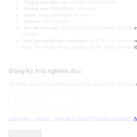
Trưởng ban biên tập:
Đại Đức Thích Đức Hiển
Quảng cáo:
0989030102 - Khánh Ly
Email:
online.pgvdn@gmail.com
Hotline:
0911997552
Địa chỉ tòa soạn:
133/8 Hồ Văn Huê, phường Phú Nhuận
Chí Minh
Văn phòng đại diện miền Bắc:
Số 32 BT4-3, Vinaconex 
Trung Văn, Đường Trung, phường Đại Mỗ, thành phố Hà Nộ
Đăng ký trải nghiệm đọc
Mỗi tháng, chúng tôi sẽ gửi đến bạn mọi nhịp đập của Báo Phật Giá
Giới thiệu - tôn chỉ - mục đích Báo Phật Giáo và Doanh