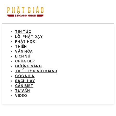
TIN TỨC
LỜI PHẬT DẠY
PHẬT HỌC
THIỀN
VĂN HÓA
LỊCH SỬ
CHÙA ĐẸP
GƯƠNG SÁNG
TRIẾT LÝ KINH DOANH
GÓC NHÌN
SÁCH HAY
CẦN BIẾT
TƯ VẤN
VIDEO