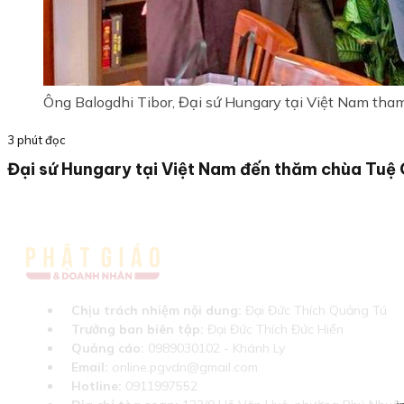
Ông Balogdhi Tibor, Đại sứ Hungary tại Việt Nam tha
3 phút đọc
Đại sứ Hungary tại Việt Nam đến thăm chùa Tuệ 
Chịu trách nhiệm nội dung:
Đại Đức Thích Quảng Tú
Trưởng ban biên tập:
Đại Đức Thích Đức Hiển
Quảng cáo:
0989030102 - Khánh Ly
Email:
online.pgvdn@gmail.com
Hotline:
0911997552