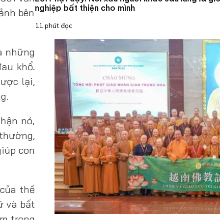
nghiệp bất thiện cho mình
cảnh bên
11 phút đọc
xa những
đau khổ.
ược lại,
g.
nhận nó,
 thường,
giúp con
 của thế
ữ và bất
ìm trong