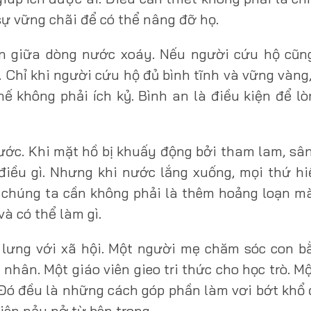
ự vững chãi để có thể nâng đỡ họ.
n giữa dòng nước xoáy. Nếu người cứu hộ cũn
. Chỉ khi người cứu hộ đủ bình tĩnh và vững vàng
hế không phải ích kỷ. Bình an là điều kiện để lò
ớc. Khi mặt hồ bị khuấy động bởi tham lam, sâ
điều gì. Nhưng khi nước lắng xuống, mọi thứ hi
u chúng ta cần không phải là thêm hoảng loạn m
à có thể làm gì.
 lưng với xã hội. Một người mẹ chăm sóc con b
nhân. Một giáo viên gieo tri thức cho học trò. M
 Đó đều là những cách góp phần làm vơi bớt khổ
hiên nảy nở từ bên trong.