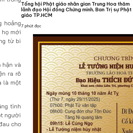
Tổng hội Phật giáo nhân gian Trung Hoa thăm
lãnh đạo Hội đồng Chứng minh, Ban Trị sự Phật
giáo TP.HCM
g hoảng
7 phút đọc
, họ mới
ng từ bi
n hận và
ện ra rõ
à là một
ằng tình
ột người
 đau cho