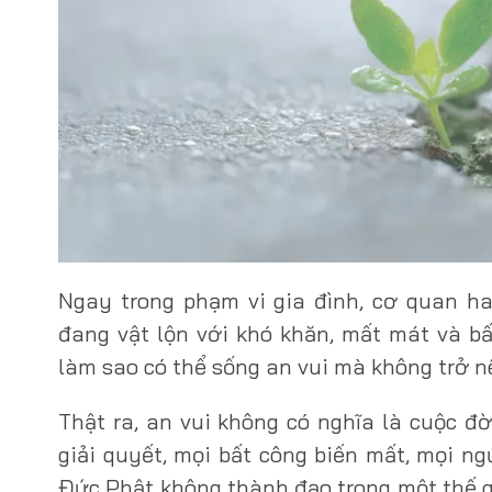
Ngay trong phạm vi gia đình, cơ quan h
đang vật lộn với khó khăn, mất mát và bấ
làm sao có thể sống an vui mà không trở 
Thật ra, an vui không có nghĩa là cuộc đ
giải quyết, mọi bất công biến mất, mọi ng
Đức Phật không thành đạo trong một thế g