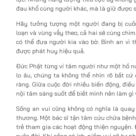
đau khổ cùng người khác, mà là giữ được s
Hãy tưởng tượng một người đang bị cuố
loạn và vùng vẫy theo, cả hai sẽ cùng chìm
có thể đưa người kia vào bờ. Bình an vì t
được phát huy hiệu quả.
Đức Phật từng ví tâm người như một hồ nư
lo âu, chúng ta không thể nhìn rõ bất cứ 
ràng. Giữa cuộc đời nhiều biến động, điề
nội tâm sáng suốt để biết mình nên làm gì v
Sống an vui cũng không có nghĩa là quay
thương. Một bác sĩ tận tâm cứu chữa bệnh 
trẻ tham gia các hoạt động thiện nguyện.
cuộc đời. Khi sống có ích, niềm vui sẽ tự n