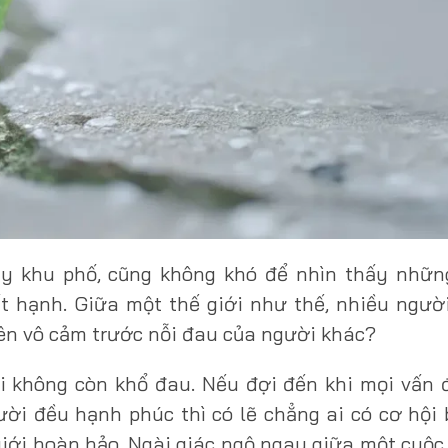
ay khu phố, cũng không khó để nhìn thấy nhữn
t hạnh. Giữa một thế giới như thế, nhiều người
nên vô cảm trước nỗi đau của người khác?
ời không còn khổ đau. Nếu đợi đến khi mọi vấn
ười đều hạnh phúc thì có lẽ chẳng ai có cơ hội 
iới hoàn hảo. Ngài giác ngộ ngay giữa một cuộc