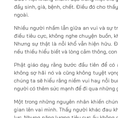
đầy sinh, già, bệnh, chết. Điều đó cho th
ngoài.
Nhiều người nhầm lẫn giữa an vui và sự tr
điều tiêu cực, không nghe chuyện buồn, kh
Nhưng sự thật là nỗi khổ vẫn hiện hữu. Đ
nếu thiếu hiểu biết và lòng cảm thông, con
Phật giáo dạy rằng bước đầu tiên để có 
không sợ hãi nó và cũng không tuyệt vọng 
chúng ta sẽ hiểu rằng niềm vui hay nỗi bu
người có thêm sức mạnh để đi qua những g
Một trong những nguyên nhân khiến chúng
gian lên vai mình. Thấy người khác đau kh
lực. Nhưng năng lượng tiêu cực ấy không g