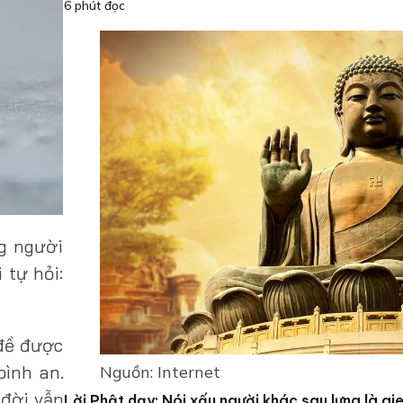
6 phút đọc
g người
 tự hỏi:
 đề được
bình an.
Nguồn: Internet
 đời vẫn
Lời Phật dạy: Nói xấu người khác sau lưng là gi