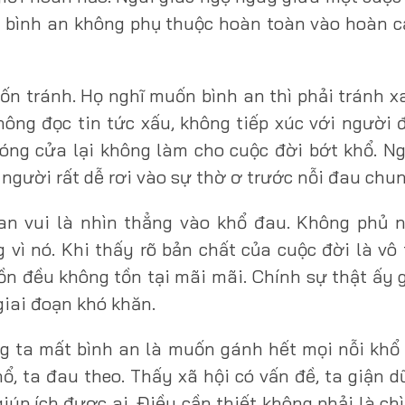
ấy bình an không phụ thuộc hoàn toàn vào hoàn 
ốn tránh. Họ nghĩ muốn bình an thì phải tránh 
ông đọc tin tức xấu, không tiếp xúc với người 
óng cửa lại không làm cho cuộc đời bớt khổ. Ng
 người rất dễ rơi vào sự thờ ơ trước nỗi đau chun
an vui là nhìn thẳng vào khổ đau. Không phủ 
vì nó. Khi thấy rõ bản chất của cuộc đời là vô
ồn đều không tồn tại mãi mãi. Chính sự thật ấy 
iai đoạn khó khăn.
 ta mất bình an là muốn gánh hết mọi nỗi khổ
ổ, ta đau theo. Thấy xã hội có vấn đề, ta giận d
iúp ích được ai. Điều cần thiết không phải là ch