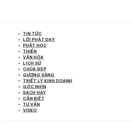
TIN TỨC
LỜI PHẬT DẠY
PHẬT HỌC
THIỀN
VĂN HÓA
LỊCH SỬ
CHÙA ĐẸP
GƯƠNG SÁNG
TRIẾT LÝ KINH DOANH
GÓC NHÌN
SÁCH HAY
CẦN BIẾT
TƯ VẤN
VIDEO