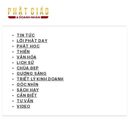
TIN TỨC
LỜI PHẬT DẠY
PHẬT HỌC
THIỀN
VĂN HÓA
LỊCH SỬ
CHÙA ĐẸP
GƯƠNG SÁNG
TRIẾT LÝ KINH DOANH
GÓC NHÌN
SÁCH HAY
CẦN BIẾT
TƯ VẤN
VIDEO