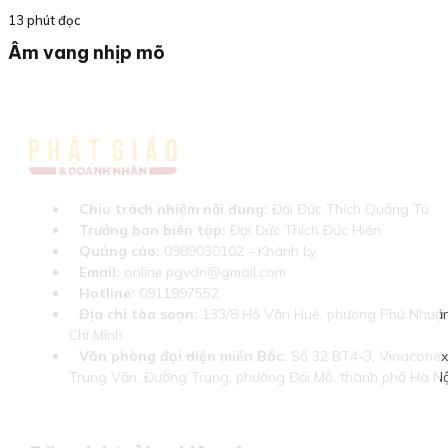
13 phút đọc
Âm vang nhịp mõ
Chịu trách nhiệm nội dung:
Đại Đức Thích Quảng Tú
Trưởng ban biên tập:
Đại Đức Thích Đức Hiển
Quảng cáo:
0989030102 - Khánh Ly
Email:
online.pgvdn@gmail.com
Hotline:
0911997552
Địa chỉ tòa soạn:
133/8 Hồ Văn Huê, phường Phú Nhuận
Chí Minh
Văn phòng đại diện miền Bắc:
Số 32 BT4-3, Vinaconex 
Trung Văn, Đường Trung, phường Đại Mỗ, thành phố Hà Nộ