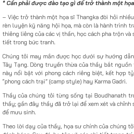
* Cần phải được đào tạo gì để trở thành một họ
– Việc trở thành một họa sĩ Thangka đòi hỏi nhiều
rèn luyện kỹ năng hội họa, mà còn là hành trình tr
thiêng liêng của các vị thần, học cách pha trộn v
tiết trong bức tranh.
Chúng tôi may mắn được học dưới sự hướng dẫn
Tây Tạng. Dòng truyền thừa của thầy bắt nguồn 
này nổi bật với phong cách riêng biệt, kết hợp t
“phong cách trại” (camp style) hay Karma Gadri.
Thầy của chúng tôi từng sống tại Boudhanath tro
thầy; gần đây thầy đã trở lại để xem xét và chỉn
để mưu sinh.
Theo lời dạy của thầy, họa sư chính của chúng tô