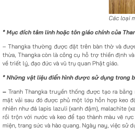
Các loại 
* Mục đích tâm linh hoặc tôn giáo chính của Tha
– Thangka thường được đặt trên bàn thờ và được
thừa, Thangka còn là công cụ hỗ trợ thiền định v
về triết lý, đạo đức và vũ trụ quan Phật giáo.
* Những vật liệu điển hình được sử dụng trong 
–
Tranh Thangka truyền thống được tạo ra bằng nh
mặt vải sau đó được phủ một lớp hỗn hợp keo độ
nhiên như đá lapis lazuli (xanh đậm), malachite (
rồi trộn với nước và keo để tạo thành màu vẽ rực
miện, trang sức và hào quang. Ngày nay, việc sử d