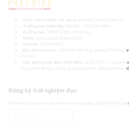
Chịu trách nhiệm nội dung:
Đại Đức Thích Quảng Tú
Trưởng ban biên tập:
Đại Đức Thích Đức Hiển
Quảng cáo:
0989030102 - Khánh Ly
Email:
online.pgvdn@gmail.com
Hotline:
0911997552
Địa chỉ tòa soạn:
133/8 Hồ Văn Huê, phường Phú Nhuận
Chí Minh
Văn phòng đại diện miền Bắc:
Số 32 BT4-3, Vinaconex 
Trung Văn, Đường Trung, phường Đại Mỗ, thành phố Hà Nộ
Đăng ký trải nghiệm đọc
Mỗi tháng, chúng tôi sẽ gửi đến bạn mọi nhịp đập của Báo Phật Giá