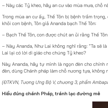
– Này các Tỷ kheo, hãy an cư vào mùa mưa, chỗ nào
Trong mùa an cư ấy, Thế Tôn bị bệnh trầm trọng, 
khỏi cơn bệnh, Tôn giả Ananda bạch Thế Tôn:
– Bạch Thế Tôn, con được chút an ủi rằng Thế Tôn 
– Này Ananda, Như Lai không nghĩ rằng: “Ta sẽ l
Lai lại có lời di giáo cho chúng Tỷ kheo?
Này Ananda, hãy tự mình là ngọn đèn cho chính 
đèn, dùng Chánh pháp làm chỗ nương tựa, không nư
(ĐTKVN, Tương Ưng Bộ V, chương 3, phẩm Ambapàli,
Hiểu đúng chánh Pháp, tránh lạc đường mê