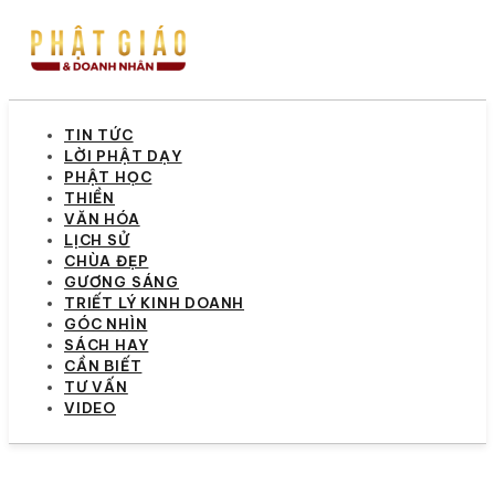
TIN TỨC
LỜI PHẬT DẠY
PHẬT HỌC
THIỀN
VĂN HÓA
LỊCH SỬ
CHÙA ĐẸP
GƯƠNG SÁNG
TRIẾT LÝ KINH DOANH
GÓC NHÌN
SÁCH HAY
CẦN BIẾT
TƯ VẤN
VIDEO