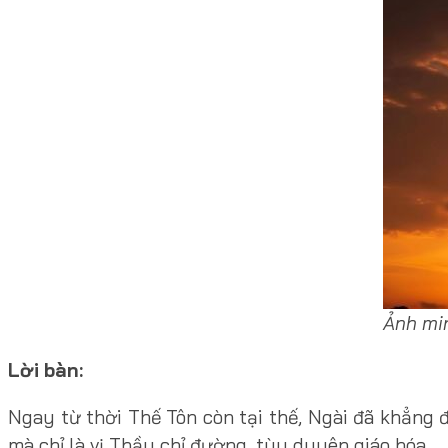
Ảnh mi
Lời bàn:
Ngay từ thời Thế Tôn còn tại thế, Ngài đã khẳng 
mà chỉ là vị Thầy chỉ đường, tùy duyên giáo hóa.