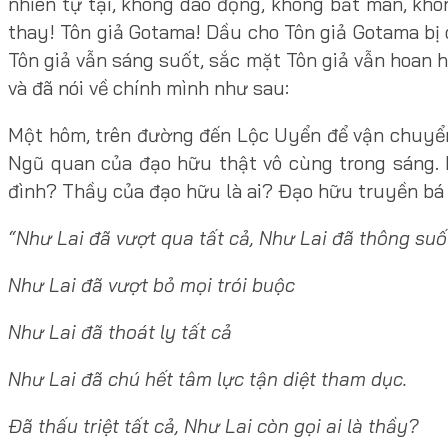
nhiên tự tại, không dao động, không bất mãn, kh
thay! Tôn giả Gotama! Dầu cho Tôn giả Gotama bị c
Tôn giả vẫn sáng suốt, sắc mặt Tôn giả vẫn hoan 
và đã nói về chính mình như sau:
Một hôm, trên đường đến Lộc Uyển để vận chuyển b
Ngũ quan của đạo hữu thật vô cùng trong sáng. N
đình? Thầy của đạo hữu là ai? Đạo hữu truyền bá gi
“Như Lai đã vượt qua tất cả, Như Lai đã thông suốt
Như Lai đã vượt bỏ mọi trói buộc
Như Lai đã thoát ly tất cả
Như Lai đã chú hết tâm lực tận diệt tham dục.
Đã thấu triệt tất cả, Như Lai còn gọi ai là thầy?