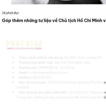
24 phút đọc
Góp thêm những tư liệu về Chủ tịch Hồ Chí Minh v
Chịu trách nhiệm nội dung:
Đại Đức Thích Quảng Tú
Trưởng ban biên tập:
Đại Đức Thích Đức Hiển
Quảng cáo:
0989030102 - Khánh Ly
Email:
online.pgvdn@gmail.com
Hotline:
0911997552
Địa chỉ tòa soạn:
133/8 Hồ Văn Huê, phường Phú Nhuận
Chí Minh
Văn phòng đại diện miền Bắc:
Số 32 BT4-3, Vinaconex 
Trung Văn, Đường Trung, phường Đại Mỗ, thành phố Hà Nộ