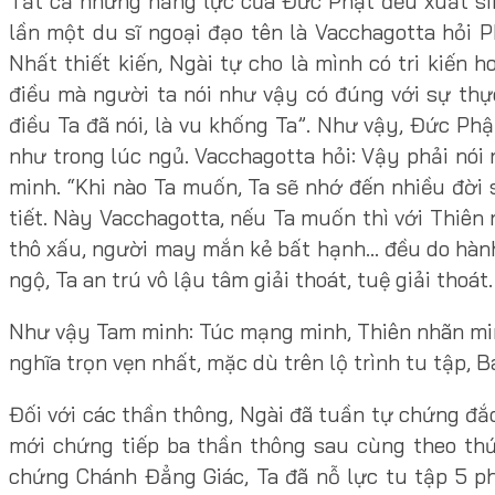
Tất cả những năng lực của Đức Phật đều xuất sin
lần một du sĩ ngoại đạo tên là Vacchagotta hỏi P
Nhất thiết kiến, Ngài tự cho là mình có tri kiến h
điều mà người ta nói như vậy có đúng với sự thự
điều Ta đã nói, là vu khống Ta”. Như vậy, Đức Phậ
như trong lúc ngủ. Vacchagotta hỏi: Vậy phải nó
minh. “Khi nào Ta muốn, Ta sẽ nhớ đến nhiều đời 
tiết. Này Vacchagotta, nếu Ta muốn thì với Thiên
thô xấu, người may mắn kẻ bất hạnh… đều do hành n
ngộ, Ta an trú vô lậu tâm giải thoát, tuệ giải thoá
Như vậy Tam minh: Túc mạng minh, Thiên nhãn min
nghĩa trọn vẹn nhất, mặc dù trên lộ trình tu tập,
Đối với các thần thông, Ngài đã tuần tự chứng đắ
mới chứng tiếp ba thần thông sau cùng theo thứ
chứng Chánh Đẳng Giác, Ta đã nỗ lực tu tập 5 ph