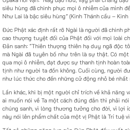
siêu hùng đã chinh phục mọi ô nhiễm của mình đều
Như Lai là bậc siêu hùng” (Kinh Thánh cầu – Kinh 
Đức Phật xác định rất rõ Ngài là người đã chinh ph
cao thượng tuyệt đối của Phật đối với mọi loài c
Đản sanh: “Thiên thượng thiên hạ duy ngã độc tôn
mà Ngài đã tuyên bố như trên là sự thật. Có một
qua mọi ô nhiễm, đạt được sự thanh tịnh hoàn toà
tịnh như người ta đồn không. Cuối cùng, người đư
như lúc thức cho đến những cử động nhỏ bé nhất 
Lần khác, khi bị một người chỉ trích về khả năng
ai muốn nói về Ta một cách đúng đắn thì phải nói 
chúng sanh, vì lòng thương tưởng cho đời, vì lợi í
này nói lên phẩm chất của một vị Phật là Trí tuệ v