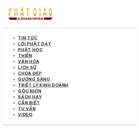
TIN TỨC
LỜI PHẬT DẠY
PHẬT HỌC
THIỀN
VĂN HÓA
LỊCH SỬ
CHÙA ĐẸP
GƯƠNG SÁNG
TRIẾT LÝ KINH DOANH
GÓC NHÌN
SÁCH HAY
CẦN BIẾT
TƯ VẤN
VIDEO