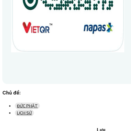
Chủ đề:
ĐỨC PHẬT
LỊCH SỬ
Lưu