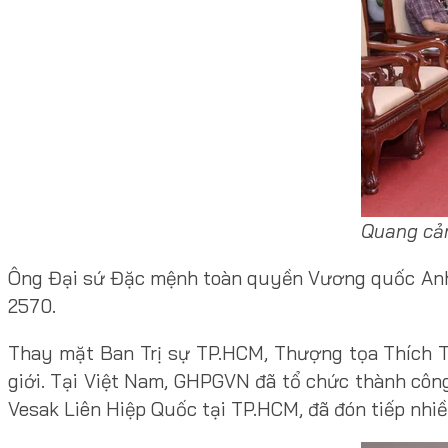
Quang cản
Ông Đại sứ Đặc mệnh toàn quyền Vương quốc Anh c
2570.
Thay mặt Ban Trị sự TP.HCM, Thượng tọa Thích Th
giới. Tại Việt Nam, GHPGVN đã tổ chức thành côn
Vesak Liên Hiệp Quốc tại TP.HCM, đã đón tiếp nhi