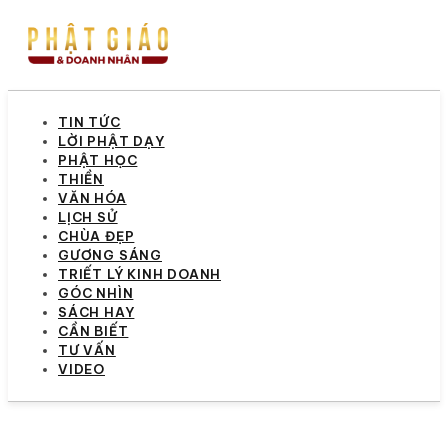
TIN TỨC
LỜI PHẬT DẠY
PHẬT HỌC
THIỀN
VĂN HÓA
LỊCH SỬ
CHÙA ĐẸP
GƯƠNG SÁNG
TRIẾT LÝ KINH DOANH
GÓC NHÌN
SÁCH HAY
CẦN BIẾT
TƯ VẤN
VIDEO