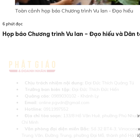
Toàn cảnh họp báo Chương trình Vu lan - Đạo hiếu
6 phút đọc
Họp báo Chương trình Vu lan – Đạo hiếu và Dân 
Chịu trách nhiệm nội dung:
Đại Đức Thích Quảng Tú
Trưởng ban biên tập:
Đại Đức Thích Đức Hiển
Quảng cáo:
0989030102 - Khánh Ly
Email:
online.pgvdn@gmail.com
Hotline:
0911997552
Địa chỉ tòa soạn:
133/8 Hồ Văn Huê, phường Phú Nhuận
Chí Minh
Văn phòng đại diện miền Bắc:
Số 32 BT4-3, Vinaconex 
Trung Văn, Đường Trung, phường Đại Mỗ, thành phố Hà Nộ