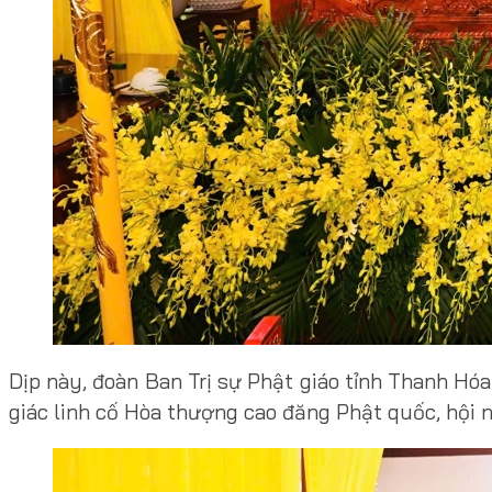
Dịp này, đoàn Ban Trị sự Phật giáo tỉnh Thanh H
giác linh cố Hòa thượng cao đăng Phật quốc, hội 