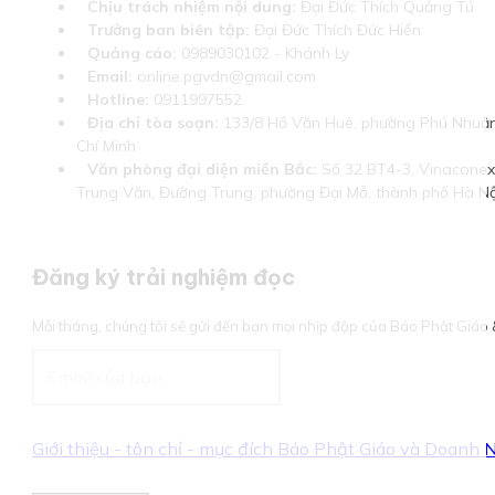
Chịu trách nhiệm nội dung:
Đại Đức Thích Quảng Tú
Trưởng ban biên tập:
Đại Đức Thích Đức Hiển
Quảng cáo:
0989030102 - Khánh Ly
Email:
online.pgvdn@gmail.com
Hotline:
0911997552
Địa chỉ tòa soạn:
133/8 Hồ Văn Huê, phường Phú Nhuận
Chí Minh
Văn phòng đại diện miền Bắc:
Số 32 BT4-3, Vinaconex 
Trung Văn, Đường Trung, phường Đại Mỗ, thành phố Hà Nộ
Đăng ký trải nghiệm đọc
Mỗi tháng, chúng tôi sẽ gửi đến bạn mọi nhịp đập của Báo Phật Giá
Giới thiệu - tôn chỉ - mục đích Báo Phật Giáo và Doanh