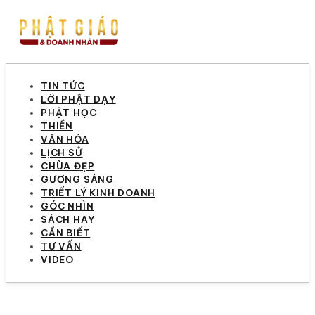
TIN TỨC
LỜI PHẬT DẠY
PHẬT HỌC
THIỀN
VĂN HÓA
LỊCH SỬ
CHÙA ĐẸP
GƯƠNG SÁNG
TRIẾT LÝ KINH DOANH
GÓC NHÌN
SÁCH HAY
CẦN BIẾT
TƯ VẤN
VIDEO