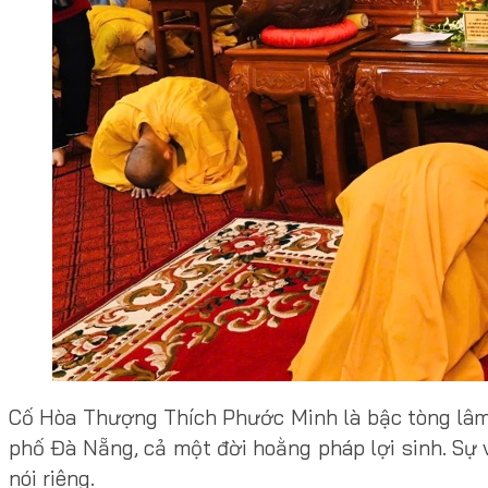
Cố Hòa Thượng Thích Phước Minh là bậc tòng lâm t
phố Đà Nẵng, cả một đời hoằng pháp lợi sinh. Sự 
nói riêng.