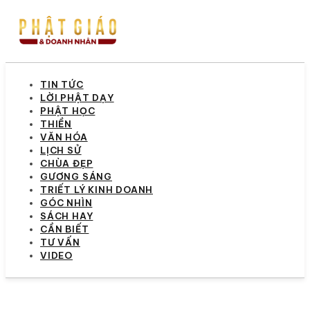
TIN TỨC
LỜI PHẬT DẠY
PHẬT HỌC
THIỀN
VĂN HÓA
LỊCH SỬ
CHÙA ĐẸP
GƯƠNG SÁNG
TRIẾT LÝ KINH DOANH
GÓC NHÌN
SÁCH HAY
CẦN BIẾT
TƯ VẤN
VIDEO