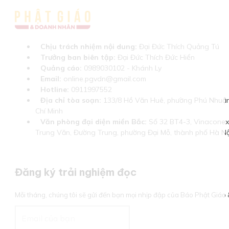
Chịu trách nhiệm nội dung:
Đại Đức Thích Quảng Tú
Trưởng ban biên tập:
Đại Đức Thích Đức Hiển
Quảng cáo:
0989030102 - Khánh Ly
Email:
online.pgvdn@gmail.com
Hotline:
0911997552
Địa chỉ tòa soạn:
133/8 Hồ Văn Huê, phường Phú Nhuận
Chí Minh
Văn phòng đại diện miền Bắc:
Số 32 BT4-3, Vinaconex 
Trung Văn, Đường Trung, phường Đại Mỗ, thành phố Hà Nộ
Đăng ký trải nghiệm đọc
Mỗi tháng, chúng tôi sẽ gửi đến bạn mọi nhịp đập của Báo Phật Giá