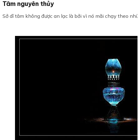
Tâm nguyên thủy
Sở dĩ tâm không được an lạc là bởi vì nó mãi chạy theo nhữ