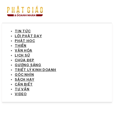
TIN TỨC
LỜI PHẬT DẠY
PHẬT HỌC
THIỀN
VĂN HÓA
LỊCH SỬ
CHÙA ĐẸP
GƯƠNG SÁNG
TRIẾT LÝ KINH DOANH
GÓC NHÌN
SÁCH HAY
CẦN BIẾT
TƯ VẤN
VIDEO