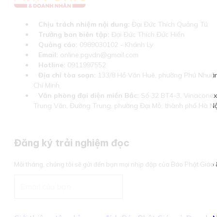
Chịu trách nhiệm nội dung:
Đại Đức Thích Quảng Tú
Trưởng ban biên tập:
Đại Đức Thích Đức Hiển
Quảng cáo:
0989030102 - Khánh Ly
Email:
online.pgvdn@gmail.com
Hotline:
0911997552
Địa chỉ tòa soạn:
133/8 Hồ Văn Huê, phường Phú Nhuận
Chí Minh
Văn phòng đại diện miền Bắc:
Số 32 BT4-3, Vinaconex 
Trung Văn, Đường Trung, phường Đại Mỗ, thành phố Hà Nộ
Đăng ký trải nghiệm đọc
Mỗi tháng, chúng tôi sẽ gửi đến bạn mọi nhịp đập của Báo Phật Giá