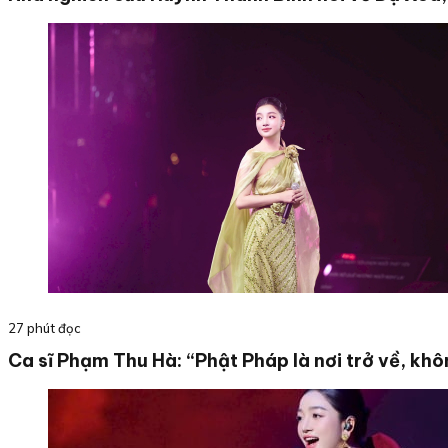
27 phút đọc
Ca sĩ Phạm Thu Hà: “Phật Pháp là nơi trở về, khô