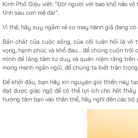
Kinh Phổ Diệu viết: “Đời người với bao khổ não vô
tỉnh sau cơn mê dài”.
Vì thế, hãy suy ngẫm về cơ may hành giả đang có 
Bản chất của cuộc sống, của cõi luân hồi là v
vọng, hạnh phúc và khổ đau… để chúng cuốn trôi 
mình để lắng tâm tư duy và quán niệm rằng trên đ
mong manh ngắn ngủi, để chúng ta biết trân trọng
Để khởi đầu, bạn hãy xin nguyện giờ thiền này tạ
đạt được giác ngộ để có thể lợi ích cho hết thả
hướng tâm bạn vào thân thể, hãy nghĩ đến các bộ p