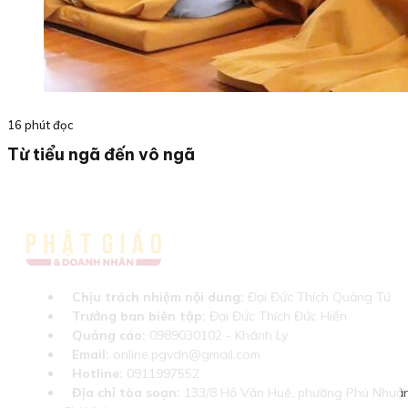
16 phút đọc
Từ tiểu ngã đến vô ngã
Chịu trách nhiệm nội dung:
Đại Đức Thích Quảng Tú
Trưởng ban biên tập:
Đại Đức Thích Đức Hiển
Quảng cáo:
0989030102 - Khánh Ly
Email:
online.pgvdn@gmail.com
Hotline:
0911997552
Địa chỉ tòa soạn:
133/8 Hồ Văn Huê, phường Phú Nhuận