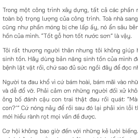
Trong một công trình xây dựng, tất cả các phần
toàn bộ trọng lượng của công trình. Toà nhà sa
cũng như phần móng bị che lấp ấy, nó ẩn sâu bê
hồn của mình. “Tốt gỗ hơn tốt nước sơn” là vậy.
Tôi rất thương người thân nhưng tôi không giúp h
sinh tồn. Hãy dùng bản năng sinh tồn của mình đ
bệnh lặt vặt rồi, chứ sao đủ sức ngồi đây để đọc nh
Người ta đau khổ vì cứ bám hoài, bám mãi vào nhữ
và dễ đổ vỡ. Phải cảm ơn những người đối xử khô
ông bố đánh cậu con trai thật đau rồi quát: “
con?’” Cứ nóng nảy để rồi sau đó lại phải xin lỗi 
mới hiểu rành rọt mọi vấn đề được.
Cơ hội không bao giờ đến với những kẻ lười biến