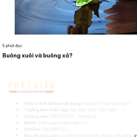
5 phút đọc
Buông xuôi và buông xả?
Chịu trách nhiệm nội dung:
Đại Đức Thích Quảng Tú
Trưởng ban biên tập:
Đại Đức Thích Đức Hiển
Quảng cáo:
0989030102 - Khánh Ly
Email:
online.pgvdn@gmail.com
Hotline:
0911997552
Địa chỉ tòa soạn:
133/8 Hồ Văn Huê, phường Phú Nhuận