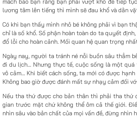
mách bảo bạn rằng bạn phải vượt khó để tiếp tục 
lương tâm lên tiếng thì mình sẽ đau khổ và dằn vặ
Có khi bạn thấy mình nhỏ bé không phải vì bạn th
chỉ là số khổ. Số phận hoàn toàn do ta quyết định,
đổ lỗi cho hoàn cảnh. Mối quan hệ quan trọng nhất
Ngày nay, người ta tránh né nỗi buồn sâu thẳm bê
đi du lịch… Nhưng thực tế, cuộc sống là một quá 
vô cảm… Khi biết cách sống, ta mới có được hạn
Không bao giờ được đánh mất sự nhạy cảm đối với
Nếu tha thứ được cho bản thân thì phải tha thứ
gian trước mặt chứ không thể ôm cả thế giới. Đi
nhìn sâu vào bản chất của mọi vấn đề, đừng nhìn h