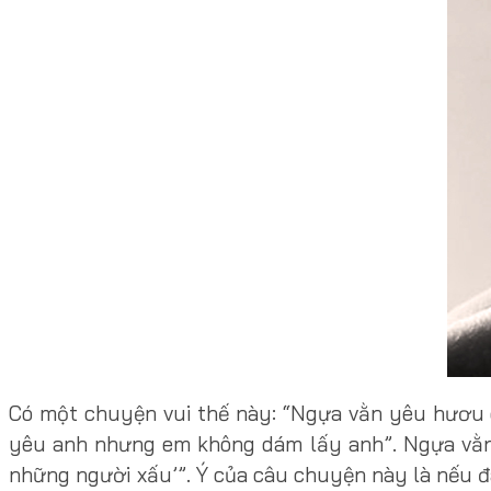
Có một chuyện vui thế này: “Ngựa vằn yêu hươu c
yêu anh nhưng em không dám lấy anh”. Ngựa vằn đ
những người xấu’”. Ý của câu chuyện này là nếu đá