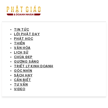
TIN TỨC
LỜI PHẬT DẠY
PHẬT HỌC
THIỀN
VĂN HÓA
LỊCH SỬ
CHÙA ĐẸP
GƯƠNG SÁNG
TRIẾT LÝ KINH DOANH
GÓC NHÌN
SÁCH HAY
CẦN BIẾT
TƯ VẤN
VIDEO