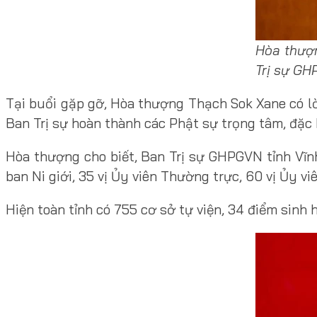
Hòa thượn
Trị sự GH
Tại buổi gặp gỡ, Hòa thượng Thạch Sok Xane có lờ
Ban Trị sự hoàn thành các Phật sự trọng tâm, đặc b
Hòa thượng cho biết, Ban Trị sự GHPGVN tỉnh Vĩn
ban Ni giới, 35 vị Ủy viên Thường trực, 60 vị Ủy vi
Hiện toàn tỉnh có 755 cơ sở tự viện, 34 điểm sinh 