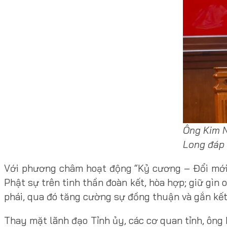
Ông Kim N
Long đáp 
Với phương châm hoạt động “Kỷ cương – Đổi mới –
Phật sự trên tinh thần đoàn kết, hòa hợp; giữ gìn 
phái, qua đó tăng cường sự đồng thuận và gắn kết
Thay mặt lãnh đạo Tỉnh ủy, các cơ quan tỉnh, ôn