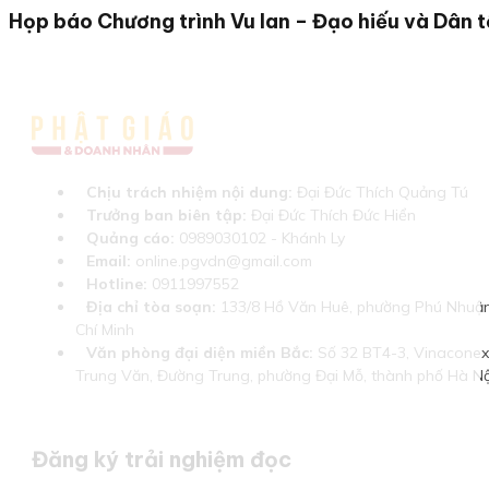
Họp báo Chương trình Vu lan – Đạo hiếu và Dân 
Chịu trách nhiệm nội dung:
Đại Đức Thích Quảng Tú
Trưởng ban biên tập:
Đại Đức Thích Đức Hiển
Quảng cáo:
0989030102 - Khánh Ly
Email:
online.pgvdn@gmail.com
Hotline:
0911997552
Địa chỉ tòa soạn:
133/8 Hồ Văn Huê, phường Phú Nhuận
Chí Minh
Văn phòng đại diện miền Bắc:
Số 32 BT4-3, Vinaconex 
Trung Văn, Đường Trung, phường Đại Mỗ, thành phố Hà Nộ
Đăng ký trải nghiệm đọc