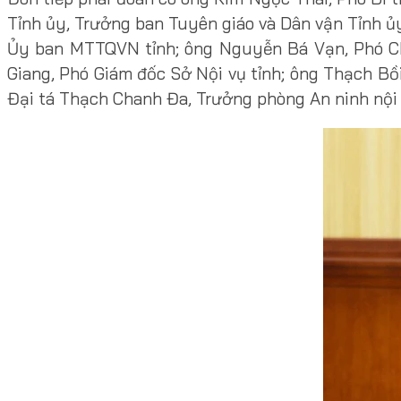
Tỉnh ủy, Trưởng ban Tuyên giáo và Dân vận Tỉnh ủ
Ủy ban MTTQVN tỉnh; ông Nguyễn Bá Vạn, Phó Ch
Giang, Phó Giám đốc Sở Nội vụ tỉnh; ông Thạch Bồi
Đại tá Thạch Chanh Đa, Trưởng phòng An ninh nội đ