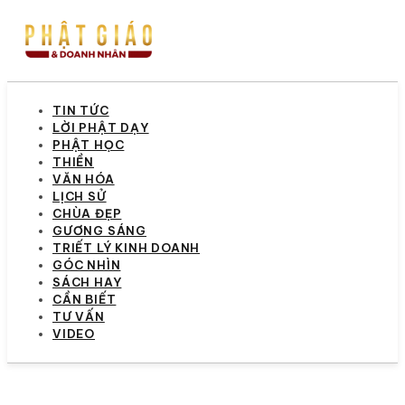
TIN TỨC
LỜI PHẬT DẠY
PHẬT HỌC
THIỀN
VĂN HÓA
LỊCH SỬ
CHÙA ĐẸP
GƯƠNG SÁNG
TRIẾT LÝ KINH DOANH
GÓC NHÌN
SÁCH HAY
CẦN BIẾT
TƯ VẤN
VIDEO