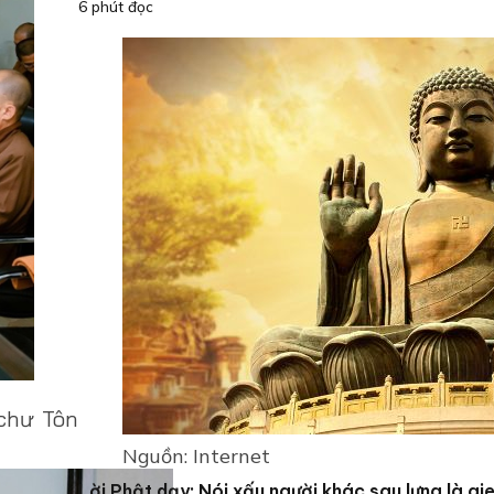
6 phút đọc
chư Tôn
Nguồn: Internet
Lời Phật dạy: Nói xấu người khác sau lưng là gi