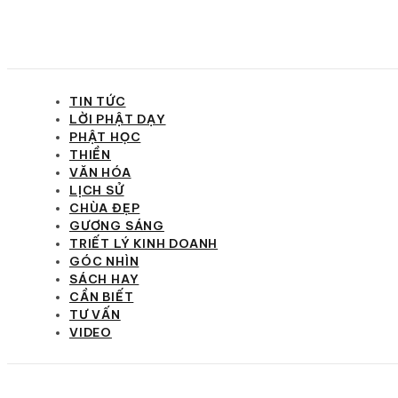
TIN TỨC
LỜI PHẬT DẠY
PHẬT HỌC
THIỀN
VĂN HÓA
LỊCH SỬ
CHÙA ĐẸP
GƯƠNG SÁNG
TRIẾT LÝ KINH DOANH
GÓC NHÌN
SÁCH HAY
CẦN BIẾT
TƯ VẤN
VIDEO