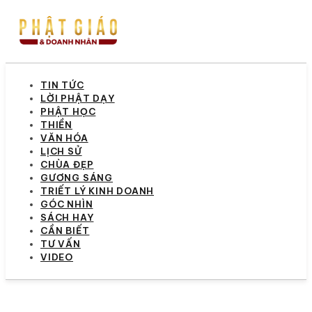
TIN TỨC
LỜI PHẬT DẠY
PHẬT HỌC
THIỀN
VĂN HÓA
LỊCH SỬ
CHÙA ĐẸP
GƯƠNG SÁNG
TRIẾT LÝ KINH DOANH
GÓC NHÌN
SÁCH HAY
CẦN BIẾT
TƯ VẤN
VIDEO