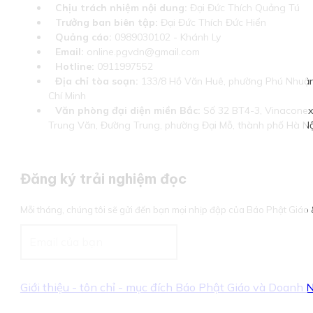
Chịu trách nhiệm nội dung:
Đại Đức Thích Quảng Tú
Trưởng ban biên tập:
Đại Đức Thích Đức Hiển
Quảng cáo:
0989030102 - Khánh Ly
Email:
online.pgvdn@gmail.com
Hotline:
0911997552
Địa chỉ tòa soạn:
133/8 Hồ Văn Huê, phường Phú Nhuận
Chí Minh
Văn phòng đại diện miền Bắc:
Số 32 BT4-3, Vinaconex 
Trung Văn, Đường Trung, phường Đại Mỗ, thành phố Hà Nộ
Đăng ký trải nghiệm đọc
Mỗi tháng, chúng tôi sẽ gửi đến bạn mọi nhịp đập của Báo Phật Giá
Giới thiệu - tôn chỉ - mục đích Báo Phật Giáo và Doanh