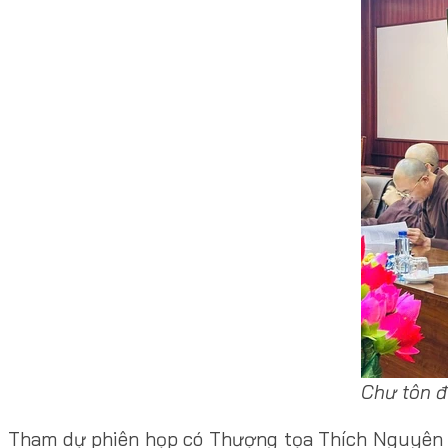
Chư tôn đ
Tham dự phiên họp có Thượng tọa Thích Nguyên T