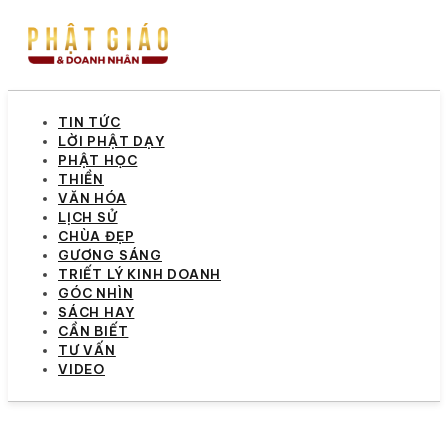
TIN TỨC
LỜI PHẬT DẠY
PHẬT HỌC
THIỀN
VĂN HÓA
LỊCH SỬ
CHÙA ĐẸP
GƯƠNG SÁNG
TRIẾT LÝ KINH DOANH
GÓC NHÌN
SÁCH HAY
CẦN BIẾT
TƯ VẤN
VIDEO