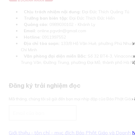
Chịu trách nhiệm nội dung:
Đại Đức Thích Quảng Tú
Trưởng ban biên tập:
Đại Đức Thích Đức Hiển
Quảng cáo:
0989030102 - Khánh Ly
Email:
online.pgvdn@gmail.com
Hotline:
0911997552
Địa chỉ tòa soạn:
133/8 Hồ Văn Huê, phường Phú Nhuận
Chí Minh
Văn phòng đại diện miền Bắc:
Số 32 BT4-3, Vinaconex 
Trung Văn, Đường Trung, phường Đại Mỗ, thành phố Hà Nộ
Đăng ký trải nghiệm đọc
Mỗi tháng, chúng tôi sẽ gửi đến bạn mọi nhịp đập của Báo Phật Giá
Giới thiệu - tôn chỉ - mục đích Báo Phật Giáo và Doanh