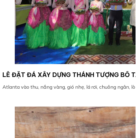
LỄ ĐẶT ĐÁ XÂY DỰNG THÁNH TƯỢNG BỒ TÁT
Atlanta vào thu, nắng vàng, gió nhẹ, lá rơi, chuông ngân, lòn