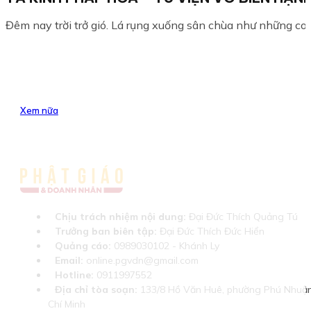
Đêm nay trời trở gió. Lá rụng xuống sân chùa như những con 
Xem nữa
Chịu trách nhiệm nội dung:
Đại Đức Thích Quảng Tú
Trưởng ban biên tập:
Đại Đức Thích Đức Hiển
Quảng cáo:
0989030102 - Khánh Ly
Email:
online.pgvdn@gmail.com
Hotline:
0911997552
Địa chỉ tòa soạn:
133/8 Hồ Văn Huê, phường Phú Nhuận
Chí Minh