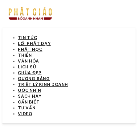
TIN TỨC
LỜI PHẬT DẠY
PHẬT HỌC
THIỀN
VĂN HÓA
LỊCH SỬ
CHÙA ĐẸP
GƯƠNG SÁNG
TRIẾT LÝ KINH DOANH
GÓC NHÌN
SÁCH HAY
CẦN BIẾT
TƯ VẤN
VIDEO