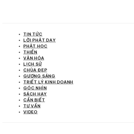
TIN TỨC
LỜI PHẬT DẠY
PHẬT HỌC
THIỀN
VĂN HÓA
LỊCH SỬ
CHÙA ĐẸP
GƯƠNG SÁNG
TRIẾT LÝ KINH DOANH
GÓC NHÌN
SÁCH HAY
CẦN BIẾT
TƯ VẤN
VIDEO