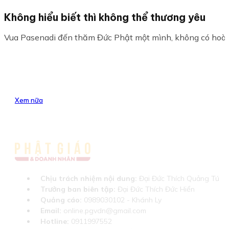
Không hiểu biết thì không thể thương yêu
Vua Pasenadi đến thăm Đức Phật một mình, không có hoàng 
Xem nữa
Chịu trách nhiệm nội dung:
Đại Đức Thích Quảng Tú
Trưởng ban biên tập:
Đại Đức Thích Đức Hiển
Quảng cáo:
0989030102 - Khánh Ly
Email:
online.pgvdn@gmail.com
Hotline:
0911997552