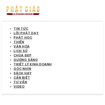
TIN TỨC
LỜI PHẬT DẠY
PHẬT HỌC
THIỀN
VĂN HÓA
LỊCH SỬ
CHÙA ĐẸP
GƯƠNG SÁNG
TRIẾT LÝ KINH DOANH
GÓC NHÌN
SÁCH HAY
CẦN BIẾT
TƯ VẤN
VIDEO