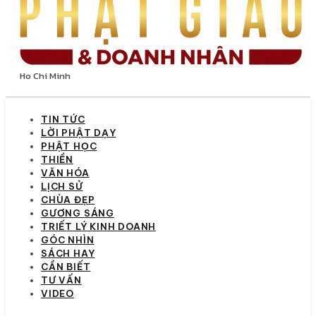
Ho Chi Minh
TIN TỨC
LỜI PHẬT DẠY
PHẬT HỌC
THIỀN
VĂN HÓA
LỊCH SỬ
CHÙA ĐẸP
GƯƠNG SÁNG
TRIẾT LÝ KINH DOANH
GÓC NHÌN
SÁCH HAY
CẦN BIẾT
TƯ VẤN
VIDEO