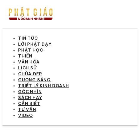
TIN TỨC
LỜI PHẬT DẠY
PHẬT HỌC
THIỀN
VĂN HÓA
LỊCH SỬ
CHÙA ĐẸP
GƯƠNG SÁNG
TRIẾT LÝ KINH DOANH
GÓC NHÌN
SÁCH HAY
CẦN BIẾT
TƯ VẤN
VIDEO