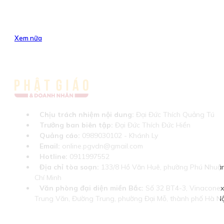
Xem nữa
Chịu trách nhiệm nội dung:
Đại Đức Thích Quảng Tú
Trưởng ban biên tập:
Đại Đức Thích Đức Hiển
Quảng cáo:
0989030102 - Khánh Ly
Email:
online.pgvdn@gmail.com
Hotline:
0911997552
Địa chỉ tòa soạn:
133/8 Hồ Văn Huê, phường Phú Nhuận
Chí Minh
Văn phòng đại diện miền Bắc:
Số 32 BT4-3, Vinaconex 
Trung Văn, Đường Trung, phường Đại Mỗ, thành phố Hà Nộ