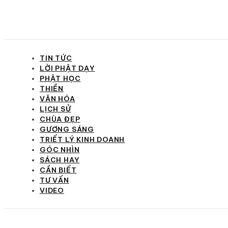
TIN TỨC
LỜI PHẬT DẠY
PHẬT HỌC
THIỀN
VĂN HÓA
LỊCH SỬ
CHÙA ĐẸP
GƯƠNG SÁNG
TRIẾT LÝ KINH DOANH
GÓC NHÌN
SÁCH HAY
CẦN BIẾT
TƯ VẤN
VIDEO