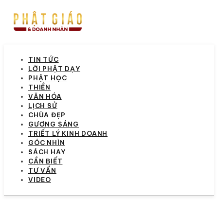
TIN TỨC
LỜI PHẬT DẠY
PHẬT HỌC
THIỀN
VĂN HÓA
LỊCH SỬ
CHÙA ĐẸP
GƯƠNG SÁNG
TRIẾT LÝ KINH DOANH
GÓC NHÌN
SÁCH HAY
CẦN BIẾT
TƯ VẤN
VIDEO