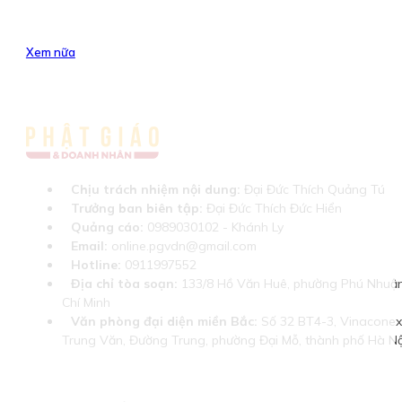
Xem nữa
Chịu trách nhiệm nội dung:
Đại Đức Thích Quảng Tú
Trưởng ban biên tập:
Đại Đức Thích Đức Hiển
Quảng cáo:
0989030102 - Khánh Ly
Email:
online.pgvdn@gmail.com
Hotline:
0911997552
Địa chỉ tòa soạn:
133/8 Hồ Văn Huê, phường Phú Nhuận
Chí Minh
Văn phòng đại diện miền Bắc:
Số 32 BT4-3, Vinaconex 
Trung Văn, Đường Trung, phường Đại Mỗ, thành phố Hà Nộ