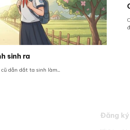
C
đ
h sinh ra
cũ dẫn dắt ta sinh làm...
Đăng ký 