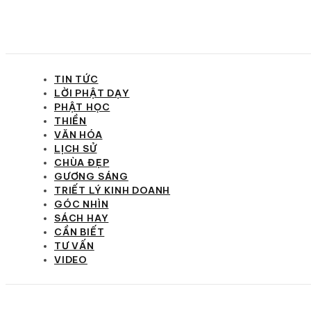
TIN TỨC
LỜI PHẬT DẠY
PHẬT HỌC
THIỀN
VĂN HÓA
LỊCH SỬ
CHÙA ĐẸP
GƯƠNG SÁNG
TRIẾT LÝ KINH DOANH
GÓC NHÌN
SÁCH HAY
CẦN BIẾT
TƯ VẤN
VIDEO