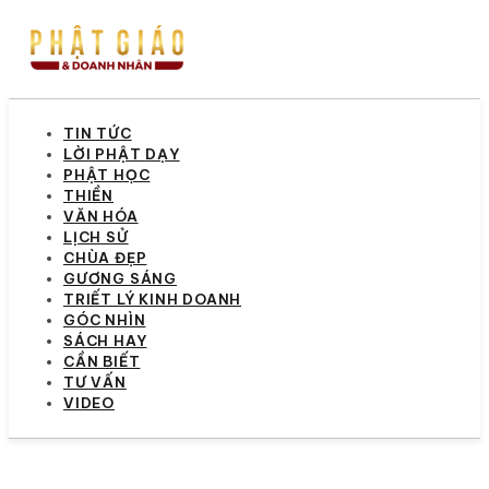
TIN TỨC
LỜI PHẬT DẠY
PHẬT HỌC
THIỀN
VĂN HÓA
LỊCH SỬ
CHÙA ĐẸP
GƯƠNG SÁNG
TRIẾT LÝ KINH DOANH
GÓC NHÌN
SÁCH HAY
CẦN BIẾT
TƯ VẤN
VIDEO