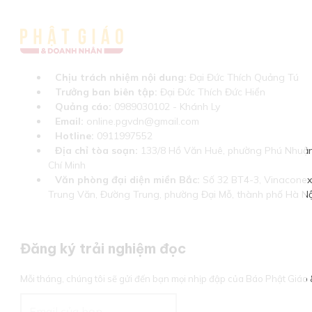
Chịu trách nhiệm nội dung:
Đại Đức Thích Quảng Tú
Trưởng ban biên tập:
Đại Đức Thích Đức Hiển
Quảng cáo:
0989030102 - Khánh Ly
Email:
online.pgvdn@gmail.com
Hotline:
0911997552
Địa chỉ tòa soạn:
133/8 Hồ Văn Huê, phường Phú Nhuận
Chí Minh
Văn phòng đại diện miền Bắc:
Số 32 BT4-3, Vinaconex 
Trung Văn, Đường Trung, phường Đại Mỗ, thành phố Hà Nộ
Đăng ký trải nghiệm đọc
Mỗi tháng, chúng tôi sẽ gửi đến bạn mọi nhịp đập của Báo Phật Giá