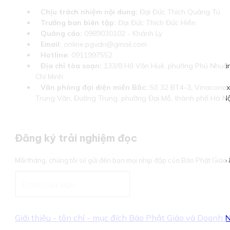
Chịu trách nhiệm nội dung:
Đại Đức Thích Quảng Tú
Trưởng ban biên tập:
Đại Đức Thích Đức Hiển
Quảng cáo:
0989030102 - Khánh Ly
Email:
online.pgvdn@gmail.com
Hotline:
0911997552
Địa chỉ tòa soạn:
133/8 Hồ Văn Huê, phường Phú Nhuận
Chí Minh
Văn phòng đại diện miền Bắc:
Số 32 BT4-3, Vinaconex 
Trung Văn, Đường Trung, phường Đại Mỗ, thành phố Hà Nộ
Đăng ký trải nghiệm đọc
Mỗi tháng, chúng tôi sẽ gửi đến bạn mọi nhịp đập của Báo Phật Giá
Giới thiệu - tôn chỉ - mục đích Báo Phật Giáo và Doanh