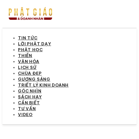
TIN TỨC
LỜI PHẬT DẠY
PHẬT HỌC
THIỀN
VĂN HÓA
LỊCH SỬ
CHÙA ĐẸP
GƯƠNG SÁNG
TRIẾT LÝ KINH DOANH
GÓC NHÌN
SÁCH HAY
CẦN BIẾT
TƯ VẤN
VIDEO