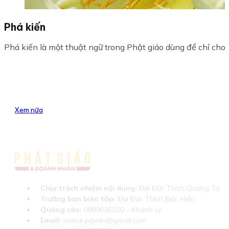
Phá kiến
Phá kiến là một thuật ngữ trong Phật giáo dùng để chỉ cho vi
Xem nữa
Chịu trách nhiệm nội dung:
Đại Đức Thích Quảng Tú
Trưởng ban biên tập:
Đại Đức Thích Đức Hiển
Quảng cáo:
0989030102 - Khánh Ly
Email:
online.pgvdn@gmail.com