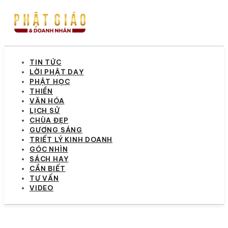
TIN TỨC
LỜI PHẬT DẠY
PHẬT HỌC
THIỀN
VĂN HÓA
LỊCH SỬ
CHÙA ĐẸP
GƯƠNG SÁNG
TRIẾT LÝ KINH DOANH
GÓC NHÌN
SÁCH HAY
CẦN BIẾT
TƯ VẤN
VIDEO