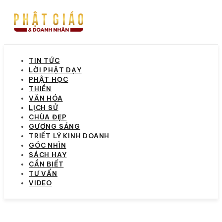
TIN TỨC
LỜI PHẬT DẠY
PHẬT HỌC
THIỀN
VĂN HÓA
LỊCH SỬ
CHÙA ĐẸP
GƯƠNG SÁNG
TRIẾT LÝ KINH DOANH
GÓC NHÌN
SÁCH HAY
CẦN BIẾT
TƯ VẤN
VIDEO