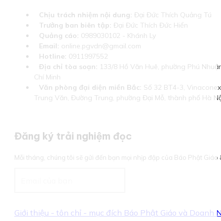
Chịu trách nhiệm nội dung:
Đại Đức Thích Quảng Tú
Trưởng ban biên tập:
Đại Đức Thích Đức Hiển
Quảng cáo:
0989030102 - Khánh Ly
Email:
online.pgvdn@gmail.com
Hotline:
0911997552
Địa chỉ tòa soạn:
133/8 Hồ Văn Huê, phường Phú Nhuận
Chí Minh
Văn phòng đại diện miền Bắc:
Số 32 BT4-3, Vinaconex 
Trung Văn, Đường Trung, phường Đại Mỗ, thành phố Hà Nộ
Đăng ký trải nghiệm đọc
Mỗi tháng, chúng tôi sẽ gửi đến bạn mọi nhịp đập của Báo Phật Giá
Giới thiệu - tôn chỉ - mục đích Báo Phật Giáo và Doanh