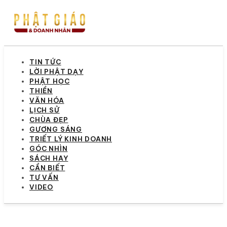
TIN TỨC
LỜI PHẬT DẠY
PHẬT HỌC
THIỀN
VĂN HÓA
LỊCH SỬ
CHÙA ĐẸP
GƯƠNG SÁNG
TRIẾT LÝ KINH DOANH
GÓC NHÌN
SÁCH HAY
CẦN BIẾT
TƯ VẤN
VIDEO