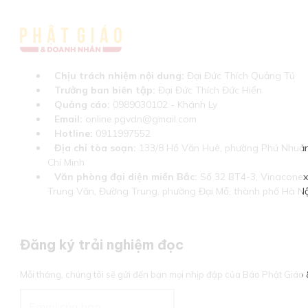
Chịu trách nhiệm nội dung:
Đại Đức Thích Quảng Tú
Trưởng ban biên tập:
Đại Đức Thích Đức Hiển
Quảng cáo:
0989030102 - Khánh Ly
Email:
online.pgvdn@gmail.com
Hotline:
0911997552
Địa chỉ tòa soạn:
133/8 Hồ Văn Huê, phường Phú Nhuận
Chí Minh
Văn phòng đại diện miền Bắc:
Số 32 BT4-3, Vinaconex 
Trung Văn, Đường Trung, phường Đại Mỗ, thành phố Hà Nộ
Đăng ký trải nghiệm đọc
Mỗi tháng, chúng tôi sẽ gửi đến bạn mọi nhịp đập của Báo Phật Giá