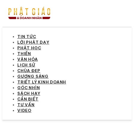
TIN TỨC
LỜI PHẬT DẠY
PHẬT HỌC
THIỀN
VĂN HÓA
LỊCH SỬ
CHÙA ĐẸP
GƯƠNG SÁNG
TRIẾT LÝ KINH DOANH
GÓC NHÌN
SÁCH HAY
CẦN BIẾT
TƯ VẤN
VIDEO