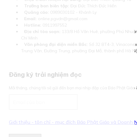
Trưởng ban biên tập:
Đại Đức Thích Đức Hiển
Quảng cáo:
0989030102 - Khánh Ly
Email:
online.pgvdn@gmail.com
Hotline:
0911997552
Địa chỉ tòa soạn:
133/8 Hồ Văn Huê, phường Phú Nhuận
Chí Minh
Văn phòng đại diện miền Bắc:
Số 32 BT4-3, Vinaconex 
Trung Văn, Đường Trung, phường Đại Mỗ, thành phố Hà Nộ
Đăng ký trải nghiệm đọc
Mỗi tháng, chúng tôi sẽ gửi đến bạn mọi nhịp đập của Báo Phật Giá
Giới thiệu - tôn chỉ - mục đích Báo Phật Giáo và Doanh